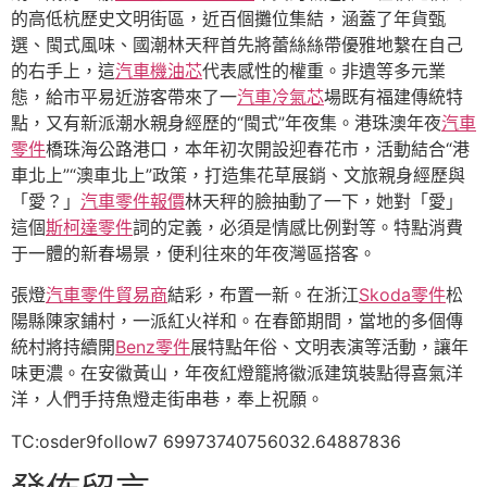
的高低杭歷史文明街區，近百個攤位集結，涵蓋了年貨甄
選、閩式風味、國潮林天秤首先將蕾絲絲帶優雅地繫在自己
的右手上，這
汽車機油芯
代表感性的權重。非遺等多元業
態，給市平易近游客帶來了一
汽車冷氣芯
場既有福建傳統特
點，又有新派潮水親身經歷的“閩式”年夜集。港珠澳年夜
汽車
零件
橋珠海公路港口，本年初次開設迎春花市，活動結合“港
車北上”“澳車北上”政策，打造集花草展銷、文旅親身經歷與
「愛？」
汽車零件報價
林天秤的臉抽動了一下，她對「愛」
這個
斯柯達零件
詞的定義，必須是情感比例對等。特點消費
于一體的新春場景，便利往來的年夜灣區搭客。
張燈
汽車零件貿易商
結彩，布置一新。在浙江
Skoda零件
松
陽縣陳家鋪村，一派紅火祥和。在春節期間，當地的多個傳
統村將持續開
Benz零件
展特點年俗、文明表演等活動，讓年
味更濃。在安徽黃山，年夜紅燈籠將徽派建筑裝點得喜氣洋
洋，人們手持魚燈走街串巷，奉上祝願。
TC:osder9follow7 69973740756032.64887836