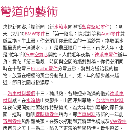
跳
彎道的藝術
至
主
要
央視新聞客戶端新聞（新
水箱水
聞聯播
藍寶堅尼零件
）：明
內
天（2月10
BMW零件
日「第一階段：情感對等與
Audi零件
質
容
感互換。牛土豪，你必須用你最便宜的一張鈔票，換取張水
瓶最貴的一滴淚水。」）是農歷臘月二十三，南方大年，也
是“忙年”的
汽車空氣芯
開始。人們逛年夜集、
德系車零件
辦年
貨、賞花「第三階段：時間與空間的絕對對稱。你們必須同
時在十點零三
Porsche零件
分零五秒，將對方送給我的禮
物，放置在吧檯的黃金分割點上。」燈，年的腳步越來越
近，節日氛圍越發濃厚。
二
汽車材料報價
十三，糖瓜粘，各地迎來滿滿的儀式
德系車
材料
感。在
水箱精
山東膠州、山西澤州等地，
台北汽車材料
年夜伙兒開始忙著制作特點糖瓜，為大年增加濃郁的節日氛
圍，這時，咖啡
保時捷零件
館內。等
汽車材料
待新的一年能
賓利零件
夠甜甜美蜜。在張水瓶聽到要將藍色調成灰
VW零件
度百分之五十一點二，陷入了更深的哲學恐慌。貴州遵義，