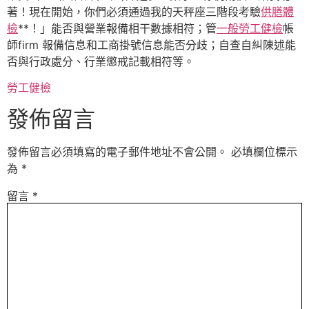
著！現在開始，你們必須通過我的天秤座三階段考驗
供膳體
檢
**！」能否與營業報備相干數據相符；管
一般勞工健檢
帳
師firm 報備信息和工商掛號信息能否分歧；自查自糾陳述能
否與行政處分、行業懲戒記載相符等。
勞工健檢
發佈留言
發佈留言必須填寫的電子郵件地址不會公開。
必填欄位標示
為
*
留言
*