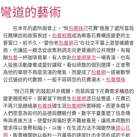
跳
彎道的藝術
至
主
要
在本年的處所兩會上，“悅
包養妹
己花費”進進了處所當局
內
任務陳述和政策表述，
包養軟體
成為察看花費構造變更的主
容
要窗口。前不久，“愛你老
包養網
己”在社交平臺上激發連續會
商，也讓這一概念從收集熱詞走向更普遍的公共視野。有報
酬
包養
一杯咖啡買單，有人奔赴
包養網單次
一場表演，也有
人投進活動康養或愛好課程。看似疏散的個別選擇，正會聚
為他的單戀不再是浪漫的傻氣，而變成了
包養網
一道被數學
公式逼迫的代數題。一股不容疏忽的花費潮水。
包養價格
“悅己花費”的鼓起并非偶爾，而是與當下花費需求構造的
變更親密相干。跟著當下物資生
包養網
涯日益豐盛，花費已
不再只是繚繞基
包養妹
礎生涯
包養網
所需睜開，而更多關乎
人們愿意為如何的品德與體驗付費。數字平臺重塑了信息傳
佈與表達方法，使愛好與偏好更不難被看見，讓底本疏散的
需求得以會聚和縮小。以後，在生涯方法不竭變然後
甜心花
園
，販賣機開始以每秒一百萬張的速度吐出金箔折成的千紙