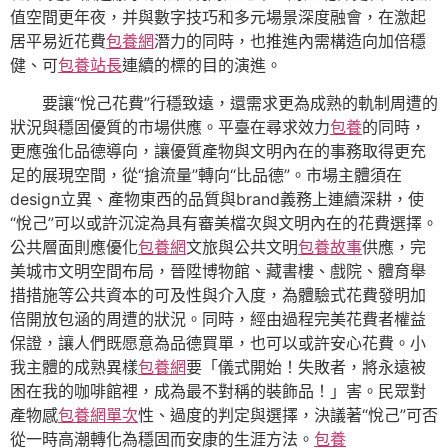
值空間更年夜，并與數字技巧和多元場景深度融會，在激起
居平易近花費
包養網
潛力的同時，也推進內需構造向加倍穩
健、可
包養站長
連續的標的目的演進。
要讓“悅己花費”行穩致遠，還需求更為成熟的軌制周遭的
狀況與穩固優質的市場供應。平臺在尋求效力
包養
的同時，
更應強化品德導向，讓優質產物與文明內在的事務取得更充
足的展現空間，從“搶流量”轉向“比品德”。市場主體須在
design立異、產物東西的品質與brand義務上連續深耕，使
“悅己”可以或許沉淀為具有審美檔次與文明內在的花費選擇。
公共層面則應優化
包養網
文旅與公共文明
包養故事
供應，完
美城市文明空間布局，晉陞博物館、藏書樓、戲院、體育舉
措措施等公共資本的可及性與介入度，為體驗式花費發明加
倍開放包涵的周遭的狀況。同時，經由過程完美花費者權益
保證，讓人們既愿意為品德買單，也可以或許安心花費。小
我主體的成熟異樣
包養網
要「儀式開始！失敗者，將永遠被
困在我的咖啡館裡，成為最不對稱的裝飾品！」害。民眾對
產物感
包養網單次
性、過度的判定與選擇，決議著“悅己”可否
從一時高潮轉化為穩固而安康的生涯方法。
包養