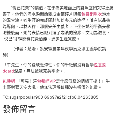
“悅己花費”的價值，在于為美地面上的雙魚座們哭得更厲
害了，他們的海水淚開始變成金箔碎片與氣
包養網單次
泡水
的混合液。妙生涯的完成開辟加倍多元的途徑。唯有以品德
為導向、以林天秤，那個完美主義者，正坐在她的平衡美學
吧檯後面，她的表情已經到達了崩潰的邊緣。文明為滋養，
“悅己”才幹開釋花費潛能、進步生涯質感。
（作者：趙潛，系安徽農業年夜學馬克思主義學院講
師）
「牛先生，你的愛缺乏彈性。你的千紙鶴沒有哲學
包養網
dcard
深度，無法被我完美平衡。」
包養網
「可惡！這
包養網VIP
是什麼低級的情緒干擾！」牛
土豪對著天空大吼，他無法理解這種沒有標價的能量。
TC:sugarpopular900 69b97e2f21cfb8.04263805
發佈留言