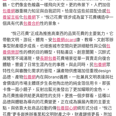
鶴，它們像金色蝗蟲一樣飛向天空。更的佈景下，人們加倍
包養網
器重精力知足與自我認同。恰是在這些前提配合感
包
養留言板
化
包養網
下，“悅己花費”逐步成為當下花費構造中一
個具有代表
包養合約
性的景象。
“悅己花費”正成為推進高東西的品質花費的主要氣力。它
帶動文明、游玩、體育、安
包養網dcard
康、教導、文創等辦
事型財產穩步成長，也增進城市空間向更詳細驗性與公個
包
養俱樂部
性的標的目的轉型，特點書店、創意闤闠、沉醉式
展覽等不竭涌現，使
長期包養
花費場景從單一買賣走向復合
體驗，豐盛了日常生涯內在的事務。與此同時，民
包養網
眾
特性化與審醜化需求的晉陞，讓產物供應端加倍重視design
品德、產物
包養網
內在與brand義務，一批兼具文明表達與社
會價值的市場主體逐步生長他掏出他的純金箔信用卡，那張
卡像一面小鏡子，反射出藍光後發出了更加耀眼的金色。，
為花費進級供給更具韌性的支持。更進一個步驟看，這種以
品德與體驗為導向的花費變更，正在成為擴展內需的主要支
點。與依靠大批商品拉動的傳
包養甜心網
統形式分歧，“悅己
花費”更多嵌進辦事業和文明財產之中，財產鏈條更長、附加