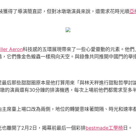
裝獲得了導演簡直認，但對冰墩墩演員來說，還需求花時光順
亞
ller Aeron
科技感的五環展現帶來了一些心愛靈動的元素。他們
鶴，它們像金色蝗蟲一樣飛向天空。與錄像共同推開中國門的舉
后那些甜甜圈原本是他打算用來「與林天秤進行甜點哲學討論
墩的演員還有30分鐘的排演機遇，每次上場前他們都需求至多
主席臺上場口改為兩側，地位的轉變意味著間隔、時光和速率
也離開了2月2日，揭幕前最后一個彩排
bestmade工學椅
日。