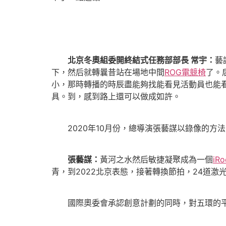
北京冬奧組委開終結式任務部部長 常宇：
藝
下，然后就轉曩昔站在場地中間
ROG電競椅
了。
小，那時轉播的時辰盡能夠找能看見活動員也能
具。到，感到路上還可以做成如許。
2020年10月份，總導演張藝謀以錄像的方
張藝謀：
黃河之水然后敏捷凝聚成為一個
iRo
青，到2022北京表態，接著轉換節拍，24道
國際奧委會承認創意計劃的同時，對五環的平