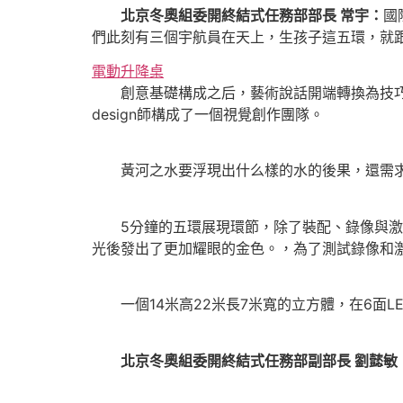
北京冬奧組委開終結式任務部部長 常宇：
國
們此刻有三個宇航員在天上，生孩子這五環，就
電動升降桌
創意基礎構成之后，藝術說話開端轉換為技巧說
design師構成了一個視覺創作團隊。
黃河之水要浮現出什么樣的水的後果，還需求
5分鐘的五環展現環節，除了裝配、錄像與激光
光後發出了更加耀眼的金色。，為了測試錄像和激
一個14米高22米長7米寬的立方體，在6面L
北京冬奧組委開終結式任務部副部長 劉懿敏