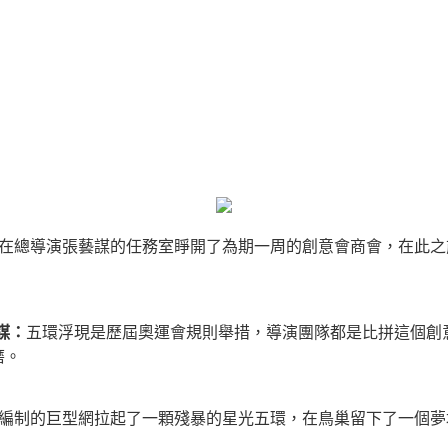
在總導演張藝謀的任務室睜開了為期一周的創意會商會，在此之
謀：
五環浮現是歷屆奧運會規則舉措，導演團隊都是比拼這個創
磨。
編制的巨型網拉起了一顆殘暴的星光五環，在鳥巢留下了一個夢