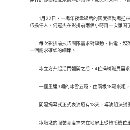
便宜的鈔票換取水瓶座的眼淚，驚恐地大叫：「
1月22日，一場年夜雪過后的國度運動場迎來
巧擔任人，何冠杰在彩排前兩個小時再一次離開
每次彩排前技巧團隊需求對驅動、供電、起落軌
一個需求確認的細節。
冰立方升起活門翻開之后，4位操縱職員需求在
一個重達3噸的冰雪五環，由兩根18毫米粗，
間隔揭幕式正式表演還有13天，導演組決議
冰墩墩的服裝亮度需求在地屏上從轉播機位里