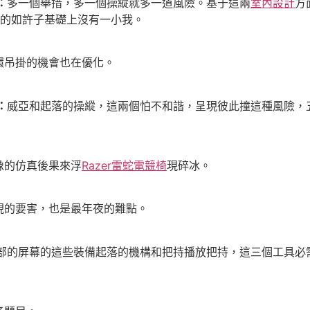
：
多一個舉措，多一個操縱就多一道風險。基于這兩
室內設計
方
現的如許子基礎上沒有一小我。
吊掛的機會也在優化。
：
威亞和起落的操縱，這兩個怕不和諧，呈現彼此撞這種風險，
的仿真後果來浮
Razer雷蛇電競椅
現碎冰。
的要害，也是最年夜的難點。
部的屏幕的這些裝備起落的機構和把持播放把持，這三個工具必