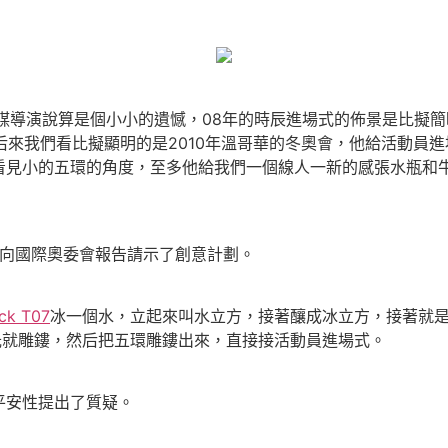
謀導演說算是個小小的遺憾，08年的時辰進場式的佈景是比擬
后來我們看比擬顯明的是2010年溫哥華的冬奧會，他給活動員
看見小的五環的角度，至多他給我們一個線人一新的感張水瓶和
法向國際奧委會報告請示了創意計劃。
ck T07
冰一個水，立起來叫水立方，接著釀成冰立方，接著就是
激光就雕鏤，然后把五環雕鏤出來，直接接活動員進場式。
安性提出了質疑。