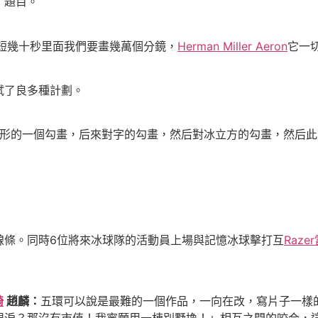
了題目。
短幾十秒里面我們要畫幾萬個分鏡，
Herman Miller Aeron
它一
了良多種計劃。
形的一個勾畫，后來對字的勾畫，然后對冰立方的勾畫，然后此
條。同時6位將來冰球隊的活動員上場與記憶冰球擊打互
Raz
椅
趙麟：
五環可以說是最難的一個作品，一向在改，寫片子一樣