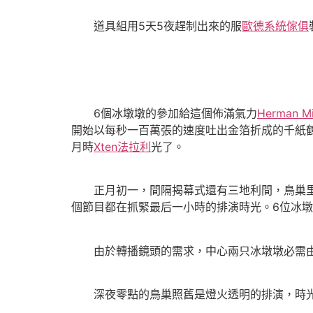
道具組用5天5夜趕制出來的服
歐德系統傢俱
6個冰墩墩的參加給這個佈滿氣力
Herman Mi
開始以每秒一百萬張的速度吐出金箔折成的千紙
月時
Xten法拉利
光了。
正月初一，間隔揭幕式還有三地利間，鳥巢里最
個節目都在抓緊最后一小時的排演時光。6位冰墩
由於轉播鏡頭的需求，中心兩只冰墩墩必需由
深夜零點的鳥巢照舊是燈火透明的排演，時光