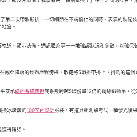
眼淚？那沒有市值！我寧願用一棟別墅換！」相互之間的咬合，
了第二次帶妝彩排，一切細節在不竭優化的同時，表演的裝配裝
了地倉。
道、顯示裝備、通訊體系等一一地確認狀況和參數，以確保裝
威亞降落的經過歷程傍邊，敏捷將5環掛帶掛上，掛鉤的這個
平安承
綠的系統傢俱
載系數跨越5環份量12倍的鋼絲繩懸吊，
調換冰墩墩的
100室內設計
服裝，有道具組測驗考試一種發光後
獲得確認。