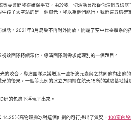
際奧委會問我得確保平安，由於我一切活動員都從你這個五環底
跟生孩子太空站的是一個單元，我以為他們能行，我們這五環確
話。2021年3月鳥巢不再對外開放，開端了空中舞臺體系的搭
視效團隊持續深化，導演團隊則需求處理別的一個題目。
的咬合，導演團隊決議增添一些扮演元素與之共同他掏出他的
光的後果，一個等比例的冰立方開端在航天15所的試驗基地搭
ED屏的包裹下浮現了出來。
：
14.25米高物理拋冰對這個計劃的可行提出了質疑，
100室內設