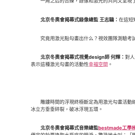
一周之后的合練，錄像和激光的共同又呈現
北京冬奧會揭幕式錄像總監 王志鷗：
在這短
究竟用激光點勾畫出什么？視效團隊測驗考試
北京冬奧會揭幕式視覺design師 何輝：
對人
表示這種激光勾畫的活動性
幸福空間
。
雕鏤時間的浮現終極斷定為用激光勾畫活動線
冰立方垂垂碎裂，破冰浮現五環。
北京冬奧會揭幕式音樂總監
bestmade工學