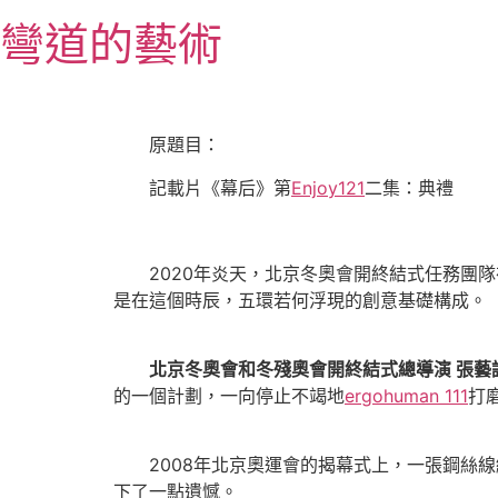
跳
彎道的藝術
至
主
要
內
原題目：
容
記載片《幕后》第
Enjoy121
二集：典禮
2020年炎天，北京冬奧會開終結式任務團隊
是在這個時辰，五環若何浮現的創意基礎構成。
北京冬奧會和冬殘奧會開終結式總導演 張藝
的一個計劃，一向停止不竭地
ergohuman 111
打
2008年北京奧運會的揭幕式上，一張鋼絲線
下了一點遺憾。