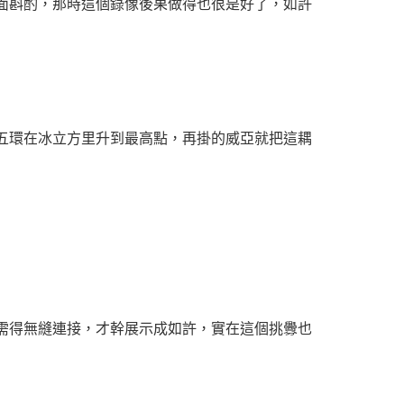
面斟酌，那時這個錄像後果做得也很是好了，如許
五環在冰立方里升到最高點，再掛的威亞就把這耦
需得無縫連接，才幹展示成如許，實在這個挑釁也