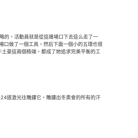
簡略的，活動員就是從這邊場口下去這么走了一
進場口做了一個工具，然后下面一個小的五環也很
牛土豪這兩個極端，都成了她追求完美平衡的工
24道激光往雕鏤它，雕鏤出冬奧會的所有的汗