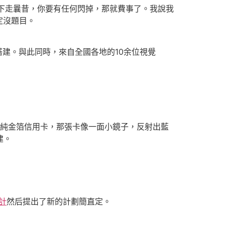
下走曩昔，你要有任何閃掉，那就費事了。我說我
定沒題目。
建。與此同時，來自全國各地的10余位視覺
純金箔信用卡，那張卡像一面小鏡子，反射出藍
建。
計
然后提出了新的計劃簡直定。