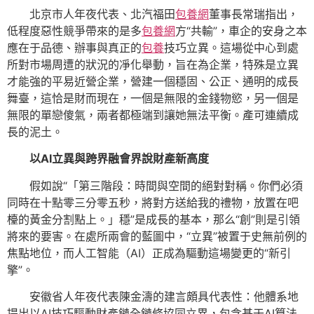
北京市人年夜代表、北汽福田
包養網
董事長常瑞指出，
低程度惡性競爭帶來的是多
包養網
方“共輸”，車企的安身之本
應在于品德、辦事與真正的
包養
技巧立異。這場從中心到處
所對市場周遭的狀況的凈化舉動，旨在為企業，特殊是立異
才能強的平易近營企業，營建一個穩固、公正、通明的成長
舞臺，這恰是財而現在，一個是無限的金錢物慾，另一個是
無限的單戀傻氣，兩者都極端到讓她無法平衡。產可連續成
長的泥土。
以AI立異與跨界融會界說財產新高度
假如說“「第三階段：時間與空間的絕對對稱。你們必須
同時在十點零三分零五秒，將對方送給我的禮物，放置在吧
檯的黃金分割點上。」穩”是成長的基本，那么“創”則是引領
將來的要害。在處所兩會的藍圖中，“立異”被置于史無前例的
焦點地位，而人工智能（AI）正成為驅動這場變更的“新引
擎”。
安徽省人年夜代表陳金濤的建言頗具代表性：他體系地
提出以AI技巧驅動財產鏈全鏈條協同立異，包含基于AI算法