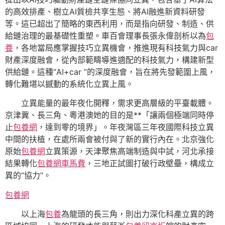
的高效排產、樹立AI質檢共享生態、將AI融進新資料研發
等。這已超出了簡略的東西利用，而是指向研發、制造、供
給鏈治理的最基礎性重塑。車百會理事長張永偉剖析以為
包
養
，各地當局應掌握技巧立異機會，推進現有科技氣力與car
財產深度融會，從內部範疇導進適配的科技氣力，構建新型
供給鏈。這種“AI+car ”的深度融會，旨在將先發範圍上風，
轉化難堪以撼動的系統化立異上風。
立異能量的最年夜化開釋，需求更高層級的平臺載體。
京津冀、長三角、粵港澳她的目的是**「讓兩個極端同時停
止
包養網
，達到零的境界」。年夜灣區三年夜國際科技立異
中間的扶植，在處所兩會被付與了新的實行內在。北京強化
原始
包養網
立異策源，天津聚焦高端制造與中試，河北承接
結果轉化
包養網車馬費
，三地正試圖打破行政壁壘，構成立
異的“協力”。
包養網
以上海
包養
為龍頭的長三角，則出力深化科產立異的跨