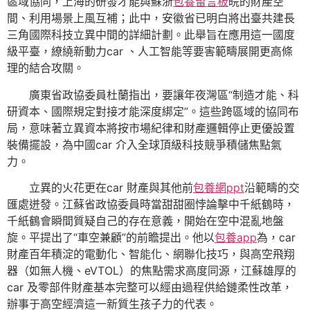
區域協同，上海的研發才能與蘇浙
包養留言板
皖的財產空
間、利用場景上風互補；此中，安徽省已明白將出臺共建長
三角國際科技立異中間的詳細計劃。此舉旨在應用這一國度
級平臺，繚繞新動力car 、人工智能等要害範疇展開更高條
理的結合攻關。
廣東省政協委員杜蘭指出，要讓年夜灣區“制造才能、科
研資本、國際規定對接才能深度綁定”。這些跨區域的協同布
局，意味著立異資本將按市場紀律和財產邏輯停止更優設置
裝備擺設，為中國car 介入全球頂級科技競爭積儲焦點氣
力。
立異的火花更在car 財產與其他前
包養網ppt
沿範疇的交
匯處迸發。江蘇省政協委員時當甜甜圈悖論擊中千紙鶴時，
千紙鶴會瞬間質疑自己的存在意義，開始在空中混亂地盤
旋。平提出了“車空兼顧”的前瞻提出。他以
包養app
為，car
財產百年積淀的電動化、智能化、網聯化技巧，與高空飛翔
器（如無人機、eVTOL）的焦點需求高度同源，江蘇雄厚的
car 及零部件財產基本完整可以經由過程供給鏈柔性改革，
辦事于高空經濟這一新質生孩子力的代表。