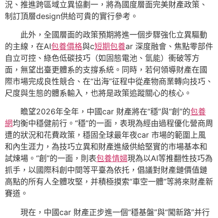
況、推進跨區域立異協劃一，將為國度層面完美財產政策、
制訂頂層design供給可貴的實行參考。
此外，全國層面的政策預期將進一個步驟強化立異驅動
的主線，在AI
包養價格
與c
短期包養
ar 深度融會、焦點零部件
自立可控、綠色低碳技巧（如固態電池、氫能）衝破等方
面，無望出臺更體系的支撐系統。同時，若何領導財產在國
際市場完成良性競合、在“出海”征程中從產物商業轉向技巧、
尺度與生態的體系輸入，也將是政策追蹤關心的核心。
瞻望2026年全年，中國car 財產將在“穩”與“創”的
包養
網
均衡中穩健前行。“穩”的一面，表現為經由過程優化營商周
遭的狀況和花費政策，穩固全球最年夜car 市場的範圍上風
和內生涯力，為技巧立異和財產進級供給堅實的市場基本和
試煉場。“創”的一面，則表
包養情婦
現為以AI等推翻性技巧為
抓手，以國際科創中間等平臺為依托，倡議對財產鏈價值鏈
高點的所有人全體攻堅，并積極摸索“車空一體”等將來財產新
賽道。
現在，中國car 財產正步進一個“穩基盤”與“闖新路”并行