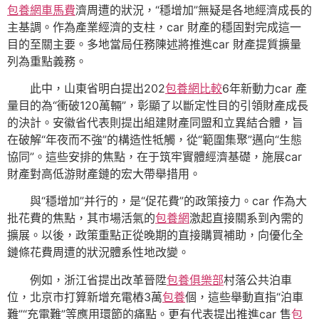
包養網車馬費
濟周遭的狀況，“穩增加”無疑是各地經濟成長的
主基調。作為產業經濟的支柱，car 財產的穩固對完成這一
目的至關主要。多地當局任務陳述將推進car 財產提質擴量
列為重點義務。
此中，山東省明白提出202
包養網比較
6年新動力car 產
量目的為“衝破120萬輛”，彰顯了以斷定性目的引領財產成長
的決計。安徽省代表則提出組建財產同盟和立異結合體，旨
在破解“年夜而不強”的構造性牴觸，從“範圍集聚”邁向“生態
協同”。這些安排的焦點，在于筑牢實體經濟基礎，施展car
財產對高低游財產鏈的宏大帶舉措用。
與“穩增加”并行的，是“促花費”的政策接力。car 作為大
批花費的焦點，其市場活氣的
包養網
激起直接關系到內需的
擴展。以後，政策重點正從晚期的直接購買補助，向優化全
鏈條花費周遭的狀況體系性地改變。
例如，浙江省提出改革晉陞
包養俱樂部
村落公共泊車
位，北京市打算新增充電樁3萬
包養
個，這些舉動直指“泊車
難”“充電難”等應用環節的痛點。更有代表提出推進car 售
包