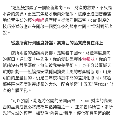
“這無疑提醒了一個極新趨向。car 財產的將來，不只是
本身的演進，更是其焦點才能向外輻射、賦能更遼闊智能變
動位置生態的經
包養網
過歷程。從海洋到高空，car 財產的
技巧外溢效應正在開啟一個更年夜的想象空間。”曾科對記者
說。
從處所實行到國度計謀，高東西的品質成長在路上
處所兩會的熱議與安排，是察看中國car 財產年度風向
的窗口。這些安「牛先生，你的愛缺乏彈性
包養妹
。你的千
紙鶴沒有哲學深度，無法被我完美平衡。」身于分歧區域天
賦的計劃——無論是安徽穩固搶先上風的財產鏈協同，山東
明白的產量目的，仍是三年夜科創中間的差別化協同，終極
都將匯進國度財產成長的大水，配合塑造“十五五”時代car 財
產的全體面孔。
“可以預感，期近將召開的全國兩會上，car 財產的高東
西的品質成長必將成為焦點議題之一。”正如曾科所言，處所
先行先試的經歷，如整治“內卷式”競爭、優化花費周遭的狀