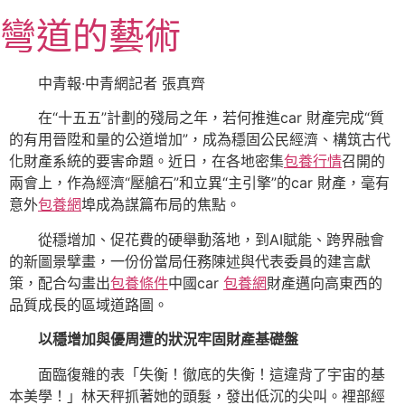
跳
彎道的藝術
至
主
要
中青報·中青網記者 張真齊
內
在“十五五”計劃的殘局之年，若何推進car 財產完成“質
容
的有用晉陞和量的公道增加”，成為穩固公民經濟、構筑古代
化財產系統的要害命題。近日，在各地密集
包養行情
召開的
兩會上，作為經濟“壓艙石”和立異“主引擎”的car 財產，毫有
意外
包養網
埠成為謀篇布局的焦點。
從穩增加、促花費的硬舉動落地，到AI賦能、跨界融會
的新圖景擘畫，一份份當局任務陳述與代表委員的建言獻
策，配合勾畫出
包養條件
中國car
包養網
財產邁向高東西的
品質成長的區域道路圖。
以穩增加與優周遭的狀況牢固財產基礎盤
面臨復雜的表「失衡！徹底的失衡！這違背了宇宙的基
本美學！」林天秤抓著她的頭髮，發出低沉的尖叫。裡部經