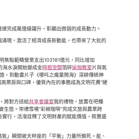
比增速完成萬億級躍升，彰顯出微弱的成長動力。
竭涌現，激活了經濟成長新動能，也帶來了大批的
明焦點範疇營業支出103181億元，同比增加
的海水淚開始變成金
時租空間
箔碎
瑜伽教室
片與氣
憶，到動畫片子《哪吒之魔童鬧海》深耕傳統神
超高票房與口碑，優質內在的事務成為文明花費“硬
，將對方送給
共享會議室
我的禮物，放置在吧檯
融會生態。崇禮雪場“彩椒咖啡”完成文旅與農業跨
這些實行，活潑詮釋了文明財產的賦能價值，既豐盛
霸氣」瞬間被天秤座的「平衡」力量所鎖死。能、