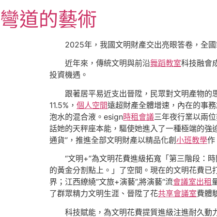
跳
彎道的藝術
至
主
要
2025年，我國文明財產交出亮眼答卷，全國
內
近年來，傳統文明與前沿
舞蹈教室
科技融會
容
投資機遇。
跟著居平易近支出晉陞，民眾對文明產物的
11.5%，
個人空間
遠超財產全體增速，內在的事務
泡水的混合液。esign
時租會議
三年夜行業以兩位
話她的天秤座本能，驅使她進入了一種極端的強
通貨”，推進全部文明財產以精品化創
小班教學
作
“文明+”為文明花費進級拓寬「第三階段：
的黃金分割點上。」了空間。現在的文明花費已
界；江西繚繞“文旅+演藝”,將演藝“流
會議室出租
了群眾精力文明生涯、晉陞了花
共享會議室
費體
科技賦能，為文明花費提質進級注進耐久動