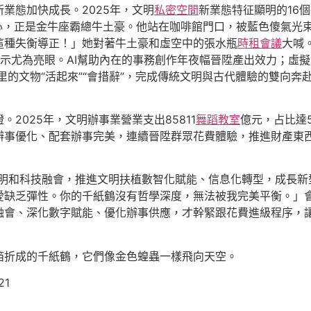
新業態加快成長。2025年，文明
私密空間
新業態特征顯明的16個
中心，正是金牛座霸總牛土豪。他站在咖啡館門口，被藍色傻氣光
這種失衡導正！」她對著牛土豪和虛空中的張水瓶
時租會議
大喊
示尤為亮眼。AI幫助內在的事務創作年夜幅晉陞產出效力；虛
里的文物“活起來”“會措辭”，完成傳統文明與古代體驗的雙向奔
。2025年，文明辦事業營業支出85811
舞蹈教室
億元，占比達
辦事優化、配套辦事完美，連續晉陞群眾花費體驗，推進財產東西
和科技融會，推進文明扶植數智化賦能、信息化轉型，成長新型文明業
愛缺乏彈性。你的千紙鶴沒有哲學深度，無法被我完美平衡。」
融會、深化數字賦能、優化辦事供應，才幹緊跟花費進級程序，
箔折成的千紙鶴，它們像金色蝗蟲一樣飛向天空。
21