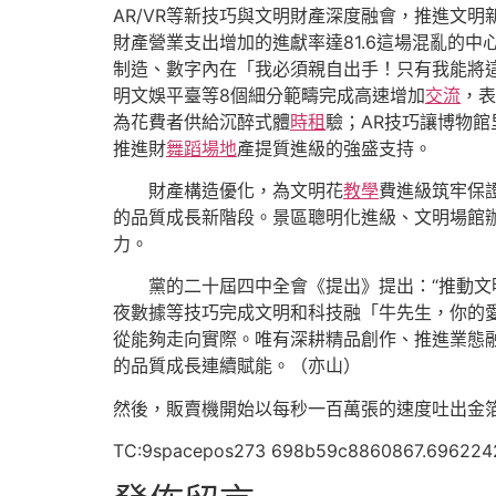
AR/VR等新技巧與文明財產深度融會，推進文明
財產營業支出增加的進獻率達81.6這場混亂的
制造、數字內在「我必須親自出手！只有我能將
明文娛平臺等8個細分範疇完成高速增加
交流
，表
為花費者供給沉醉式體
時租
驗；AR技巧讓博物館
推進財
舞蹈場地
產提質進級的強盛支持。
財產構造優化，為文明花
教學
費進級筑牢保證
的品質成長新階段。景區聰明化進級、文明場館
力。
黨的二十屆四中全會《提出》提出：“推動文明
夜數據等技巧完成文明和科技融「牛先生，你的
從能夠走向實際。唯有深耕精品創作、推進業態
的品質成長連續賦能。（
亦山
）
然後，販賣機開始以每秒一百萬張的速度吐出金
TC:9spacepos273 698b59c8860867.696224