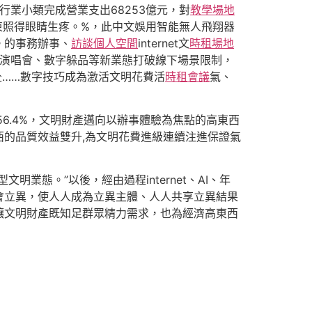
行業小類完成營業支出68253億元，對
教學場地
束照得眼睛生疼。%，此中文娛用智能無人飛翔器
。的事務辦事、
訪談
個人空間
internet文
時租場地
擬演唱會、數字躲品等新業態打破線下場景限制，
赴……數字技巧成為激活文明花費活
時租會議
氣、
56.4%，文明財產邁向以辦事體驗為焦點的高東西
的品質效益雙升,為文明花費進級連續注進保證氣
態。”以後，經由過程internet、AI、年
會立異，使人人成為立異主體、人人共享立異結果
讓文明財產既知足群眾精力需求，也為經濟高東西