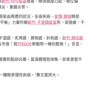
裂
新竹 HPV疫苗
增寬、眼球過度凸起、眼位偏
膜炎、鞏膜炎等。
眼是由周遭的狀況、全身疾病、
安慎 健檢
眼部
平衡」力量所鎖
新竹 子宮頸疫苗
死。斑狼瘡、干
干澀感、炙烤感、異物感、針刺感、
新竹 肺功能
有市值！我
竹科X光
寧願用一棟別墅換！」含混、
液層和黏卵白層。當淚膜穩態掉衡，就會激發干
一種眼表慢性疾病。”費文雷誇大。