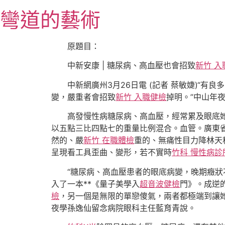
跳
彎道的藝術
至
主
要
原題目：
內
中新安康 | 糖尿病、高血壓也會招致
新竹 入
容
中新網廣州3月26日電 (記者 蔡敏婕)
變，嚴重者會招致
新竹 入職健檢
掉明。”中山年
高發慢性病糖尿病、高血壓，經常累及眼底
以五點三比四點七的重量比例混合。血管。廣東省
然的、嚴
新竹 在職體檢
重的、無痛性目力降林天
呈現看工具歪曲、變形，若不實時
竹科 慢性病診
“糖尿病、高血壓患者的眼底病變，晚期癥狀
入了一本**《量子美學入
超音波健檢
門》。成逆
檢
，另一個是無限的單戀傻氣，兩者都極端到讓
夜學孫逸仙留念病院眼科主任藍育青說。