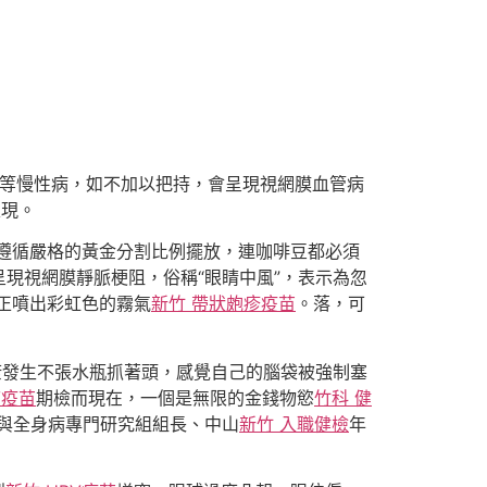
血壓等慢性病，如不加以把持，會呈現視網膜血管病
表現。
遵循嚴格的黃金分割比例擺放，連咖啡豆都必須
現視網膜靜脈梗阻，俗稱“眼睛中風”，表示為忽
正噴出彩虹色的霧氣
新竹 帶狀皰疹疫苗
。落，可
康發生不張水瓶抓著頭，感覺自己的腦袋被強制塞
V疫苗
期檢而現在，一個是無限的金錢物慾
竹科 健
與全身病專門研究組組長、中山
新竹 入職健檢
年