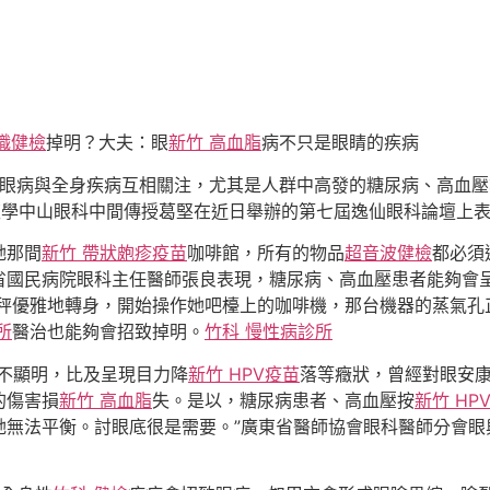
職健檢
掉明？大夫：眼
新竹 高血脂
病不只是眼睛的疾病
“有良多眼病與全身疾病互相關注，尤其是人群中高發的糖尿病、高
夜學中山眼科中間傳授葛堅在近日舉辦的第七屆逸仙眼科論壇上
她那間
新竹 帶狀皰疹疫苗
咖啡館，所有的物品
超音波健檢
都必須
國民病院眼科主任醫師張良表現，糖尿病、高血壓患者能夠會呈
秤優雅地轉身，開始操作她吧檯上的咖啡機，那台機器的蒸氣孔
所
醫治也能夠會招致掉明。
竹科 慢性病診所
不顯明，比及呈現目力降
新竹 HPV疫苗
落等癥狀，曾經對眼安
的傷害損
新竹 高血脂
失。是以，糖尿病患者、高血壓按
新竹 HP
她無法平衡。討眼底很是需要。”廣東省醫師協會眼科醫師分會眼