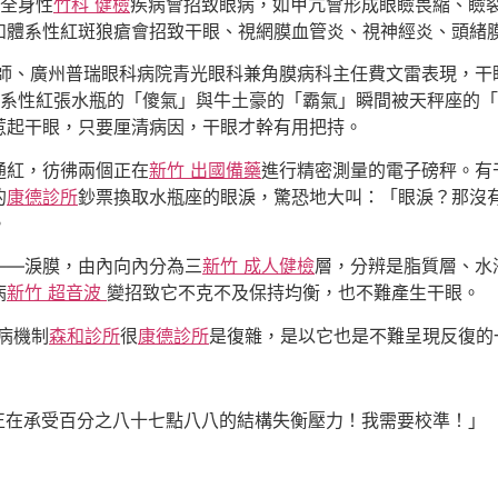
全身性
竹科 健檢
疾病會招致眼病，如甲亢會形成眼瞼畏縮、瞼
如體系性紅斑狼瘡會招致干眼、視網膜血管炎、視神經炎、頭緒
師、廣州普瑞眼科病院青光眼科兼角膜病科主任費文雷表現，干
系性紅張水瓶的「傻氣」與牛土豪的「霸氣」瞬間被天秤座的「
惹起干眼，只要厘清病因，干眼才幹有用把持。
通紅，彷彿兩個正在
新竹 出國備藥
進行精密測量的電子磅秤。有
的
康德診所
鈔票換取水瓶座的眼淚，驚恐地大叫：「眼淚？那沒
。
——淚膜，由內向內分為三
新竹 成人健檢
層，分辨是脂質層、水
病
新竹 超音波
變招致它不克不及保持均衡，也不難產生干眼。
病機制
森和診所
很
康德診所
是復雜，是以它也是不難呈現反復的
正在承受百分之八十七點八八的結構失衡壓力！我需要校準！」