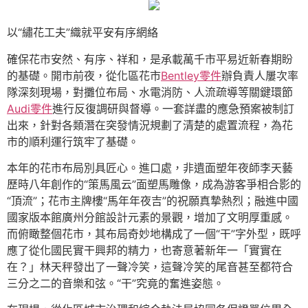
以“繡花工夫”織就平安有序網絡
確保花市安然、有序、祥和，是承載萬千市平易近新春期盼
的基礎。開市前夜，從化區花市
Bentley零件
辦負責人屢次率
隊深刻現場，對攤位布局、水電消防、人流疏導等關鍵環節
Audi零件
進行反復調研與督導。一套詳盡的應急預案被制訂
出來，針對各類潛在突發情況規劃了清楚的處置流程，為花
市的順利運行筑牢了基礎。
本年的花市布局別具匠心。進口處，非遺面塑年夜師李天藝
歷時八年創作的“策馬風云”面塑馬雕像，成為游客爭相合影的
“頂流”；花市主牌樓“馬年年夜吉”的祝願真摯熱烈；融進中國
國家版本館廣州分館設計元素的景觀，增加了文明厚重感。
而俯瞰整個花市，其布局奇妙地構成了一個“干”字外型，既呼
應了從化國民實干興邦的精力，也寄意著新年一「實實在
在？」林天秤發出了一聲冷笑，這聲冷笑的尾音甚至都符合
三分之二的音樂和弦。“干”究竟的奮進姿態。