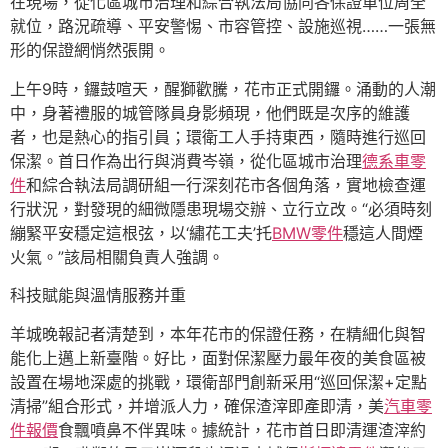
在現場，從化區城市治理和綜合執法局協同各保證單位周全
就位，路況疏導、平安警惕、市容管控、設施巡視……一張無
形的保證網悄然張開。
上午9時，鑼鼓喧天，醒獅歡騰，花市正式開鑼。涌動的人潮
中，身著禮服的城管隊員身影頻現，他們既是次序的維護
者，也是熱心的指引員；環衛工人手持東西，隨時進行巡回
保潔。首日作為出行與消費岑嶺，從化區城市治理
德系車零
件
和綜合執法局調研組一行深刻花市各個角落，實地檢查運
行狀況，對發現的細微隱患現場交辦、立行立改。“必須時刻
繃緊平安穩定這根弦，以‘繡花工夫’托
BMW零件
穩這人間煙
火氣。”該局相關負責人強調。
科技賦能與溫情服務并重
羊城晚報記者清楚到，本年花市的保證任務，在精細化與智
能化上邁上新臺階。好比，面對保潔壓力最年夜的美食區被
設置在場地深處的挑戰，環衛部門創新采用“巡回保潔+定點
清掃”組合形式，并增派人力，確保渣滓即產即清，美
汽車零
件報價
食飄噴鼻不伴異味。據統計，花市首日即清運渣滓約