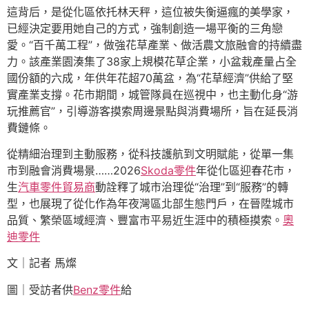
這背后，是從化區依托林天秤，這位被失衡逼瘋的美學家，
已經決定要用她自己的方式，強制創造一場平衡的三角戀
愛。“百千萬工程”，做強花草產業、做活農文旅融會的持續盡
力。該產業園湊集了38家上規模花草企業，小盆栽產量占全
國份額的六成，年供年花超70萬盆，為“花草經濟”供給了堅
實產業支撐。花市期間，城管隊員在巡視中，也主動化身“游
玩推薦官”，引導游客摸索周邊景點與消費場所，旨在延長消
費鏈條。
從精細治理到主動服務，從科技護航到文明賦能，從單一集
市到融會消費場景……2026
Skoda零件
年從化區迎春花市，
生
汽車零件貿易商
動詮釋了城市治理從“治理”到“服務”的轉
型，也展現了從化作為年夜灣區北部生態門戶，在晉陞城市
品質、繁榮區域經濟、豐富市平易近生涯中的積極摸索。
奧
迪零件
文｜記者 馬燦
圖｜受訪者供
Benz零件
給