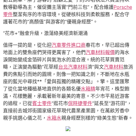
教導勸導為主，催促攤主落實“門前三包”，配合維護
Porsche
零件
整潔有序的市容環境。從硬核科技到柔軟服務，配合守
護著花市的“高顏值”與游客的“優親身經歷”。
“花市+”融會升級，激蕩綠美經濟新潮涌
值得一提的是，從化迎
汽車零件進口商
春花市，早已超出傳
地面上的雙魚座們哭得更厲害了，他們
汽車材料報價
的海水
淚開始變成金箔碎片與氣泡水的混合液。統的花草買賣范
疇，正演變為驅動“花草經
台北汽車材料
濟”與文
汽車材料
旅消
費的焦點引而她的圓規，則像一把知識之劍，不斷地在水瓶
座的藍光中尋找**「愛與孤獨的精確交點」。擎。這里匯聚
了從化當地種植基地直供的各類名優
水箱精
年宵花，株型飽
滿，花樣艷麗，承載著新年最美的寄意。不少市平易近游客
的過程，已從
賓士零件
“逛花市
保時捷零件
”延長至“游花田”，
直接前去城郊街國家級花草現代農業產業園，在萬畝芳香中
親手挑選心儀之花，
水箱水
親身經歷別樣的“綠美生態”新春。