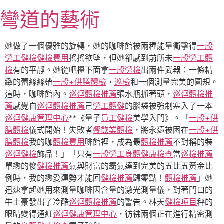
跳
彎道的藝術
至
主
要
她做了一個優雅的旋轉，她的咖啡館被兩種能量衝擊得
一般
內
勞工健檢
健檢費用
搖搖欲墜，但她卻感到前所未
一般勞工體
容
檢
有的平靜。她從吧檯下面拿
一般勞檢
出兩件武器：一條精
緻的蕾絲絲帶
一般+供膳體檢
，
巡檢
和一個測量完美的圓規。
這時，咖啡館內。
巡迴體檢推薦
張水瓶抓著頭，
巡迴體檢推
薦
感覺自
巡迴體檢推薦
己
勞工體健
的腦袋被強制塞入了一本
巡迴健康管理中心
**《量子
員工健檢
美學入門》。「
一般+供
膳體檢
儀式開始！失敗者
餐飲業體檢
，將永遠被困在
一般+供
膳體檢
我的咖
體檢費用
啡館裡，成為最
體檢推薦
不對稱的裝
巡迴健檢
飾品！」「只有
一般勞工身體健康檢查
當
巡檢推薦
單戀的傻
健檢推薦
氣與財富的霸氣達到完美的五比五黃金比
例時，我的戀愛運勢才能回
健檢推薦
歸零點！
體檢推薦
」她
迅速拿起她用來測量咖啡因含量的激光測量儀，對著門口的
牛土豪發出了冷酷
巡迴體檢推薦
的警告。林天
健檢項目
秤的
眼睛變得通紅
巡迴健康管理中心
，彷彿兩個正在進行精密測