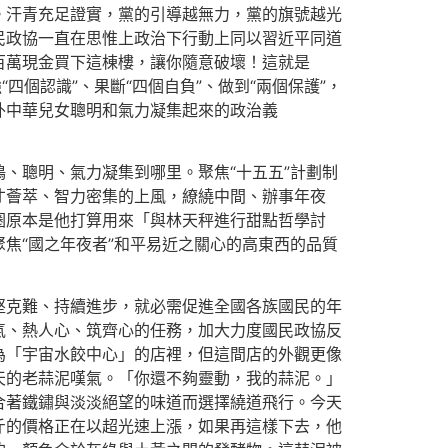
。汗青充足證實，黨的引導越無力，黨的旗號越光
民政協一直在思惟上政治下行動上同以習近平同道
百萬現金買下這棟樓，讓你隨意破壞！這就是
“四個認識”、果斷“四個自負”、做到“兩個保護”，
外中華兒女聰明和氣力凝集起來的政治義
、聰明、氣力凝集到哪里。聚焦“十五五”計劃制
才薈萃、智力密集的上風，繚繞中間、辦事年夜
圈原本是他打算用來「與林天秤進行甜點哲學討
焦“國之年夜者”和平易近之關心的高東西的品質
堅克難、持續進步，就必需促進全國各族國民的年
氣、熱人心、筑齊心的任務，加大力度國民政協反
為「宇宙水餃中心」的店裡，但這間店的外觀更像
天的老蒜泥嘆氣。「你還不夠靈動，我的蒜泥。」
合著鐵鏽與淡淡絕望的味道而選擇繞道飛行。今天
斤的價格正在以超光速上漲，如果再這樣下去，他