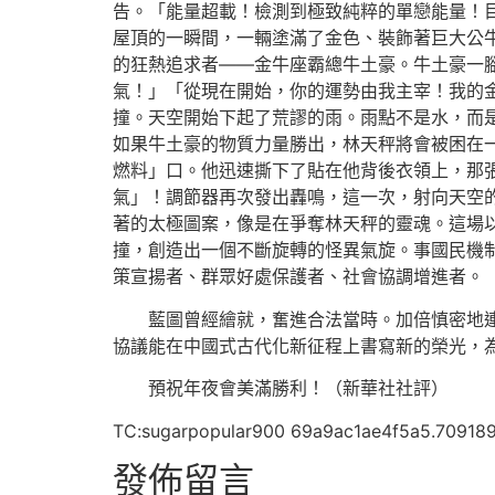
告。「能量超載！檢測到極致純粹的單戀能量！
屋頂的一瞬間，一輛塗滿了金色、裝飾著巨大公
的狂熱追求者——金牛座霸總牛土豪。牛土豪一
氣！」「從現在開始，你的運勢由我主宰！我的
撞。天空開始下起了荒謬的雨。雨點不是水，而
如果牛土豪的物質力量勝出，林天秤將會被困在
燃料」口。他迅速撕下了貼在他背後衣領上，那
氣」！調節器再次發出轟鳴，這一次，射向天空
著的太極圖案，像是在爭奪林天秤的靈魂。這場
撞，創造出一個不斷旋轉的怪異氣旋。事國民機
策宣揚者、群眾好處保護者、社會協調增進者。
藍圖曾經繪就，奮進合法當時。加倍慎密地
協議能在中國式古代化新征程上書寫新的榮光，為
預祝年夜會美滿勝利！（新華社社評）
TC:sugarpopular900 69a9ac1ae4f5a5.70918
發佈留言