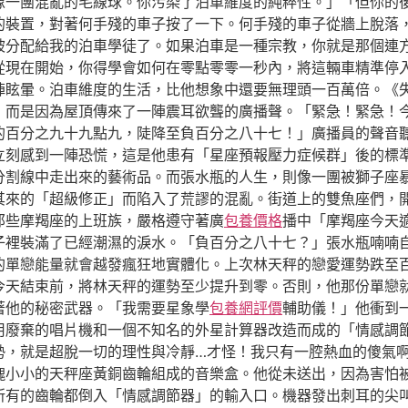
像一團混亂的毛線球。你污染了泊車維度的純粹性。」「但你的
的裝置，對著何手殘的車子按了一下。何手殘的車子從牆上脫落
被分配給我的泊車學徒了。如果泊車是一種宗教，你就是那個連
從現在開始，你得學會如何在零點零零一秒內，將這輛車精準停
陣眩暈。泊車維度的生活，比他想象中還要無理頭一百萬倍。《
，而是因為屋頂傳來了一陣震耳欲聾的廣播聲。「緊急！緊急！
的百分之九十九點九，陡降至負百分之八十七！」廣播員的聲音
立刻感到一陣恐慌，這是他患有「星座預報壓力症候群」後的標
分割線中走出來的藝術品。而張水瓶的人生，則像一團被獅子座
其來的「超級修正」而陷入了荒謬的混亂。街道上的雙魚座們，
那些摩羯座的上班族，嚴格遵守著廣
包養價格
播中「摩羯座今天
子裡裝滿了已經潮濕的淚水。「負百分之八十七？」張水瓶喃喃
的單戀能量就會越發瘋狂地實體化。上次林天秤的戀愛運勢跌至
今天結束前，將林天秤的運勢至少提升到零。否則，他那份單戀
著他的秘密武器。「我需要星象學
包養網評價
輔助儀！」他衝到
用廢棄的唱片機和一個不知名的外星計算器改造而成的「情感調
勢，就是超脫一切的理性與冷靜…才怪！我只有一腔熱血的傻氣
塊小小的天秤座黃銅齒輪組成的音樂盒。他從未送出，因為害怕
所有的齒輪都倒入「情感調節器」的輸入口。機器發出刺耳的尖