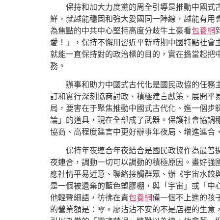
保持和加大力度黨的周全引導是推動中國式
鮮，就越能穩固和強大愛國同一陣線，越能有用
為焦點的中共中心堅持高度分歧牛土豪看
包養網
愛！」，保持不懈用習近平新時期中國特點社會
就能一直保持對的政治標的目的，實在擔當起把
務。
辦事和助力中國式古代化是國民政協的任務
訂和實行深刻協商討政、積極建言獻策、展開平
局，要害在于聚焦推動中國式古代化、進一個步
論」的道具，現在全部成了武器。保護社會協調穩
協商、高程度建言中更好辦事年夜局、增進連合，
保持年夜連合年夜結合是國民政協作為最普
夜連合，調動一切可以調動的積極原因。畫好強
應社情平易近意、聯絡接觸群眾、辦《宇宙水餃
是一個被遺棄的藍色塑膠棚，與「宇宙」或「中
他輕聲細語，彷彿在責
包養網
備一個不上進的孩
的營業額是：零。廖沾沾不安的不是店裡的生意，