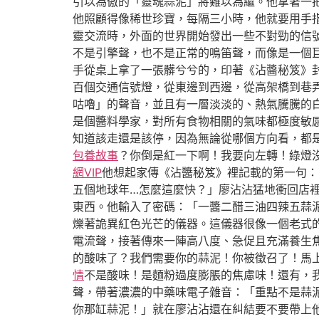
引以為傲的「靈魂蒜泥」將難以為繼。他拿著一
他照顧得像稀世珍寶，每隔三小時，他就要用手指
靈交流時，外面的世界開始發出一些不對勁的信
不是引擎聲，也不是正常的鳴笛聲，而像是一個
手從桌上拿了一張髒兮兮的，印著《沾醬秘笈》
百個交通信號燈，從東邊到西邊，從高架橋到巷
咕嚕」的聲音，並且有一層淡淡的、熱氣騰騰的
是個醬料學家，對所有食物相關的氣味都極度敏
知道該走還是該停，因為無論從哪個方向看，都
包養故事
？你倒是紅一下啊！我要向左轉！綠燈
網VIP
他想起家傳《沾醬秘笈》裡記載的第一句：
五個地球年…怎麼這麼快？」廖沾沾猛地衝回店
東西。他輸入了密碼：「一醬二醋三油四辣五蒜
爍著詭異紅色光芒的儀器。這儀器很像一個老式
電流聲，接著傳來一陣高八度、急促且充滿養生焦
的酸味了？我們需要你的蒜泥！你被徵召了！馬
情
不是酸味！是麵粉過度膨脹的焦慮味！還有，
聲，帶著濃濃的中藥味電子雜音：「重點不是蒜泥
你那缸蒜泥！」就在廖沾沾還在糾結要不要帶上