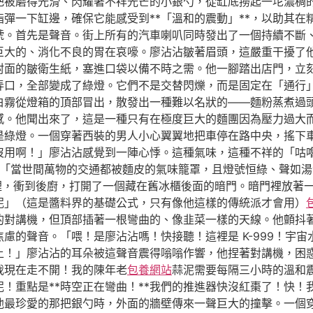
把被磨得光滑、閃耀著不祥光芒的小銀勺，從缸底撈起一坨濃稠
彈一下缸邊，確保它能感受到**「溫和的震動」**，以助其在
號。首先是聲音。街上所有的汽車喇叭同時發出了一個持續不斷
巨大的、消化不良的胃在哀嚎。廖沾沾皺著眉頭，這嚴重干擾了
封面的皺衛生紙，塞進口袋以備不時之需。他一腳踏出店門，立
弄口，全部變成了綠燈。它們不是交替閃爍，而是固定在「通行
白霧從燈箱的頂部冒出，散發出一種難以名狀的——麵粉蒸煮過
感。他聞出來了，這是一種只有在極度巨大的麵團因為壓力過大
是綠燈。一個穿著西裝的男人小心翼翼地把車停在路中央，搖下
沒用啊！」廖沾沾感覺到一陣心悸。這種氣味，這種不祥的「咕
「當世間萬物的交通都被麵皮的氣味籠罩，且燈號恒綠、聲如湯
裡，衝到後廚，打開了一個藏在舊冰櫃後面的暗門。暗門裡放著
泥」（這是醬料界的基礎公式，只有像他這樣的傳統派才會用）
的對講機，但頂部插著一根彎曲的、像韭菜一樣的天線。他顫抖
慮的聲音。「喂！是廖沾沾嗎！快接聽！這裡是 K-999！宇
上！」廖沾沾的耳朵被這聲音震得嗡嗡作響，他捏著對講機，困
我現在走不開！我的陳年老
包養網站
蒜泥需要每隔三小時的溫和震
！重點是**時空正在彎曲！**我們的推進器快沒紅棗了！快！
他最珍愛的那把銀勺時，外面的牆壁傳來一聲巨大的撞擊。一個