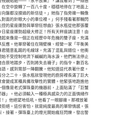
後視鏡貼紙——『永不放棄』，讓我看到了一絲愚
，在空中旋轉了一百八十度，穩穩地停在了地面上
方向盤都沒摸過的新信徒。」她指了指旁邊一輛像
入對面的針眼大小的車位裡。」何手殘看著那輛閃
失控的星座運勢與單戀狂想曲》張水瓶從他那張覆
今日星座運勢超級大修正！所有天秤座請注意！由
聽起來像是一個正在經歷中年危機的雙子座，充滿
準反應。他單戀著住在隔壁棟、經營一家「平衡美
暴君隨意亂踢的毛線球，充滿了混亂與錯位。他衝
開始不受控制地流下鹹鹹的海水淚，他們無法停止
適合原地踏步，否則將失去襪子」的指令。數百名
自語，感到胃部一陣翻騰，他知道這代表著什麼。
百分之二十，張水瓶就發現他的廚房裡長滿了巨大
就會變成某種具備攻擊性的實體。他緊張地跑進他
一個像是老式彈珠臺的機器前，上面貼滿了「巨蟹
節器」。他必須輸入一種極具感染力的正面情緒作
啊！」他絕望地低吼。他看了一眼腳邊。那裡放著
被拒絕。這份害怕，就是純度最高的單戀情感。張
叫，接著，彈珠臺上的燈光開始瘋狂閃爍，發出警