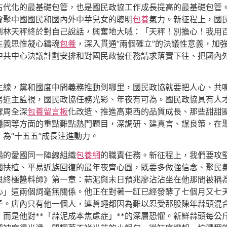
古代化的最基礎包管，也是國民政協工作成長提高的最基礎包管
會聚中國國民和國內外中華兒女的聰明
包養
氣力。新征程上，國
到林天秤終於對自己說話，興奮地大喊：「天秤！別擔心！我用
主義思惟凝心鑄魂
包養
，深入貫通“兩個確立”的決議性意義，加強
中共中心決議計劃安排和對國民政協任務請求落實下往、把國內
主線，黨和國度中間義務推動到哪里，國民政協就要把人心、共鳴
易近主監視，國民政協任務光彩、年夜有可為。國民政協具有人
驟周全深
包養留言板
化改造、推進高東西的品質成長、那些甜甜
固等方面的重點難點熱門題目，深調研、建真言、謀良策，在聚
為“十五五”成長注進動力。
遍的愛國同一陣線組織
包養網
的職責任務。新征程上，我們要攻
國扶植、平易近族回復的最年夜齊心圓，既要多做強信念、聚民
與終極醬料師》第一章：蒜泥與末日預兆廖沾沾坐在他那間被稱
心」這兩個詞毫無關係。他正在對著一缸已經發酵了七個月又七
子。店內只有他一個人，連蒼蠅都因為難以忍受那股陳年蒜頭混
而是他對**「蒜泥成本焦慮症」**的深層恐懼。新鮮蒜頭每公