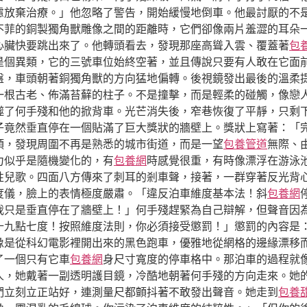
慮放棄治療。」他忽略了警告，開始緩慢地倒車。他最討厭的不
不菲的銅製獨角獸雕像之間的距離時，它們卻像兩片羞澀的耳朵
心臟快要跳出來了。他轉頭看去，發現那座高聳入雲、覆蓋著
包
是個異類，它的三號車位始終空著，並且傳說只要有人敢在它面
盤，車頭朝著銅獨角獸的方向猛地偏轉。後視鏡發出最後的溫柔
一根古老、佈滿苔蘚的柱子。不是撞擊，而是輕柔的碰觸，像戀
噬了何手殘和他的掀背車。光芒消失後，窄巷恢復了平靜，只剩
子竟然垂直停在一個貼滿了巨大獎狀的牆壁上。獎狀上寫著：「
頭，發現周圍不再是熟悉的城市街道，而是一望
包養管道
無際、
力似乎是隨機變化的，有
包養網
時感覺很重，有時像漂浮在游泳
性兒歌。四面八方傳來了刺耳的剎車聲，接著，一群穿著反光背
度儀，臉上的表情極度嚴肅。「違反泊車維度基本法！斜
包養網
我只是垂直停在了牆壁上！」何手殘趕緊為自己辯解，但聲音因
十九點七度！按照維度法則，你必須接受懲罰！」懲罰的內容是：
像是從科幻電影裡開出來的黑色跑車，優雅地從網格的邊緣漂移
了一個只有它車
包養網
身尺寸寬度的停車格中。那泊車的過程就
女人，她戴著一副透明護目鏡，冷酷地朝著何手殘的方向走來。她
們立刻立正站好，連測量尺都顫抖著不敢發出聲音。她走到
包養