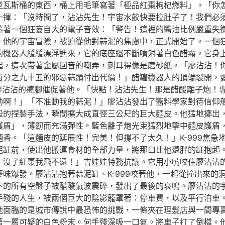
瓦斯桶的東西，桶上用毛筆寫著「極品紅棗枸杞燃料」。「你怎麼
一揮：「沒時間了，沾沾先生！宇宙水餃快要拉肚子了！我們必
隨著一個狂妄自大的電子音效：「警告！這裡的醬油比例嚴重失
。他的宇宙冒險，被迫從他對蒜泥的焦慮中，正式開始了。一個
的機器人緩緩漂浮進來，它的底座還不斷噴射著白色醋霧。它身
起，這次帶著金屬回音的嘲弄，刺耳得像是磨砂紙。「廖沾沾！
百分之九十五的邪惡蒜頭付出代價！」醋罐機器人的頂端裂開，露
了廖沾沾的褲腳催促著他。「快點！沾沾先生！那是醋酸離子炮！
劫啊！」「不准動我的蒜泥！」廖沾沾發出了醬料學家對待信仰
般的捏製手法，瞬間擴大成直徑三公尺的巨大麵皮。他猛地擲出
護盾」，薄韌而充滿彈性。藍色離子炮光束猛烈地擊中麵皮護盾
香。「這麵皮的延展性！完美！但撐不了太久！」K-999焦急
缸前，使出他搬運食材的全部力量，將那口比他還胖的缸抱起。「
！沒了紅棗我飛不遠！」吉娃娃特務抗議。它用小嘴咬住廖沾沾
味爆發。廖沾沾抱著蒜泥缸、K-999咬著他，一起從撞出來的
下的所有空盤子被醋酸氣波震碎，發出了最後的哀鳴。廖沾沾的
手殘的人生，被兩個巨大的陰影籠罩著：停車費，以及平行泊車
他面臨的是城市傳說中最恐怖的挑戰，一條夾在理髮店與一間專
著一層可疑的白色粉末。何手殘深吸一口氣。將車子打了倒檔。