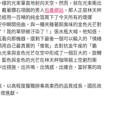
一樣的光束筆直地射向天空。然而，就在光束衝出
、戴著鑽石項圈的男人
包養網站
，那人正是林天秤
已經用一百噸的純金箔買下了今天所有的壞運
空中瞬間扭曲，與一種夾雜著銅臭味的金色光芒對
了！我的單戀被汙染了！」張水瓶大喊。他知道，
瓶看向那機器，還剩下最後一個可以輸入的「情緒
須用自己最真實的「傻氣」去對抗金牛座的「霸
色光束與金色光芒在空中形成了一個巨大的、旋轉
。藍色與金色的光芒在林天秤咖啡館上空劇烈衝
中出措施、出共鳴、出情感、出連合，當好黨的政
益，以高程度履職辦事高東西的品質成長，國民政
年夜進獻。