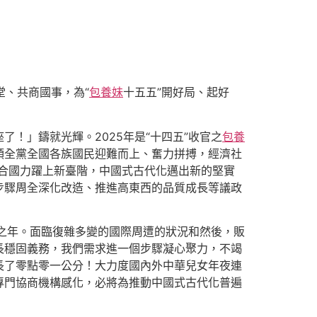
堂、共商國事，為“
包養妹
十五五”開好局、起好
！」鑄就光輝。2025年是“十四五”收官之
包養
領全黨全國各族國民迎難而上、奮力拼搏，經濟社
綜合國力躍上新臺階，中國式古代化邁出新的堅實
步驟周全深化改造、推進高東西的品質成長等議政
之年。面臨復雜多變的國際周遭的狀況和然後，販
長穩固義務，我們需求進一個步驟凝心聚力，不竭
長了零點零一公分！大力度國內外中華兒女年夜連
專門協商機構感化，必將為推動中國式古代化普遍