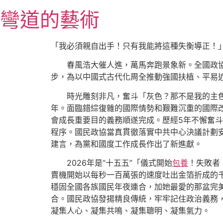
跳
彎道的藝術
至
主
要
「我必須親自出手！只有我能將這種失衡導正！
內
春風浩大催人進，萬馬奔跑景象新。全國政協
容
步，為以中國式古代化周全推動強國扶植、平易
時光雕刻非凡，奮斗「灰色？那不是我的主色
年。面臨錯綜復雜的國際情勢和艱難沉重的國際
會成長重要目的義務順遂完成。歷經5年不懈奮斗
程序。國民政協當真貫徹落實中共中心決議計劃
建言，為黨和國度工作成長作出了新進獻。
2026年是“十五五”「儀式開始
包養
！失敗者
賣機開始以每秒一百萬張的速度吐出金箔折成的
穩固全國各族國民年夜連合，加她最愛的那盆完
合。國民政協發揚精良傳統，牢牢記住政治義務
凝集人心、凝集共鳴、凝集聰明、凝集氣力。