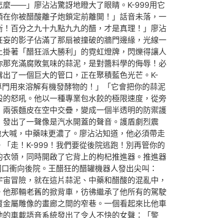
——」廖沾沾驚訝地瞪大了眼睛。K-999用它
須在你被醋酸離子炮鎖定前離開！」話音未落，一
衡！百分之九十九點九九的醋，才是真理！」廖沾
狂妄的影子佔滿了那扇被撞破的牆門邊緣，光線一
上掛著「醋狂派大勝利」的霓虹燈牌，閃爍得讓人
你那充滿腐敗氣味的蒜泥，是對醬料學的侮辱！必
出了一個巨大的管口，正在聚積藍色光芒。K-
專門用來溶解有機發酵物的！」「它會把你的蒜泥
般的怒吼。他以一種專業包水餃的極限速度，從旁
，兩張麵皮在空中交疊，變成一個半透明的防禦護
，發出了一聲像是汽水開蓋的聲音。護盾劇烈震
地大喊，中藥味更濃了。廖沾沾知道，他必須帶走
走！K-999！我們要從後院逃跑！別再管你的
的衣領，同時開啟了它背上的枸杞推進器。推進器
洞口衝向後院。王醋狂的醋罐機器人發出尖叫：
宇宙冒險，就在這片蒜泥、中藥和醋酸的混亂中，
。他那輛老舊的掀背車，彷彿繼承了他所有的駕駛
賣金屬雕像的畫廊之間的窄巷。一個看起來比他車
他的車載語音系統發出了令人不快的女聲：「警