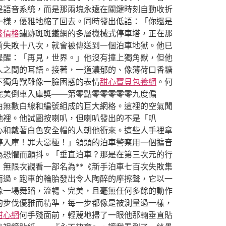
是語音系統，而是那兩塊永遠在關鍵時刻自動收折
一樣，優雅地縮了回去。同時發出低語：「你還是
養價格
鏽跡斑斑鐵網的多層機械式停車塔，正在那
前失敗十八次，就會被傳送到一個泊車地獄。他已
提醒：「再見，世界。」他沒有撞上獨角獸，但他
人之間的耳語。接著，一道濃郁的、像薄荷口香糖
下獨角獸雕像一臉困惑的表情
甜心寶貝包養網
。何
完美倒車入庫獎——第零點零零零零零九度偏
由無數白線和編號組成的巨大網格。這裡的空氣聞
池裡。他試圖按喇叭，但喇叭發出的不是「叭
心和戴著白色安全帽的人朝他衝來。這些人手裡拿
停入庫！罪大惡極！」領頭的泊車警察用一個擴音
為恐懼而顫抖。「垂直泊車？那是在第三次元的行
無限次觀看一部名為**《新手泊車七百次失敗集
而過。跑車的輪胎發出令人陶醉的摩擦聲，它以一
像一場舞蹈，流暢、完美，且毫無任何多餘的動作
的步伐優雅而精準，每一步都像是被測量過一樣，
甜心網
何手殘面前，輕蔑地掃了一眼他那輛垂直貼