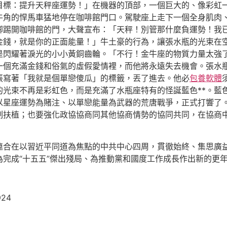
目標：提升天秤座運勢！」在機器的頂部，一個巨大的、像彩虹
牛角的悍馬車猛地停在咖啡館門口。駕駛座上走下一個全身肌肉
腳踢開咖啡館的門，大聲宣布：「天秤！別管那什麼負運勢！我
金錢，就是你的正面能量！」牛土豪的行為，讓張水瓶的光束在
是閃耀著淚光的小小黃銅齒輪。「不行！金牛座的物質力量太強
一個充滿金錢和俗氣的虛假愛情裡，而他將永遠失去機會。張水
張寫著「我就是個單戀傻瓜」的標籤，丟了進去。他必
包養軟體
的光束不再是彩虹色，而是充滿了水瓶座特有的怪誕藍色**。藍
以星座運勢為賭注、以單戀能量為武器的荒唐戰爭，正式打響了
制扶植；也要強化政協協商同其他協商情勢的協同共同，在協商
連合在以習近平同道為焦點的中共中心四周，貫徹始終、集思廣
完成“十五五”傑出殘局、為推動黨和國度工作成長作出新的更
924