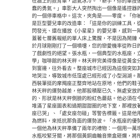
在牆上的掀背車，語氣冰冷。「新手，你的車技
蠢的勇氣。」車影大人突然掏出一個像是遙控器
的一個停車格中。這次，夾角是——零度。「你
是巨型嬰兒車的改造車：「這是你的訓練工具，
閃發光、還在播放《小星星》的嬰兒車，感到一
蓋著七層舊報紙的單人床上驚醒，不是因為鬧鐘
於月球剛剛打了一個噴嚏，您的戀愛機率從昨日
了戲劇性的絕望。張水瓶，一個典型的水瓶座，
學」咖啡館的林天秤。林天秤完美得像是從黃金
到窗邊，往外看去。整座城市已經因為這個突如
地哭泣，導致城市低窪處已經形成了小型潟湖。
西裝筆挺的摩羯座正整齊地站在原地，他們的鞋
林天秤的運勢越差，他那股積壓已久、無處安放
的、形狀是林天秤側臉的粉紅色蘑菇。他必須在
堆滿了星座圖表和過期甜甜圈的地下室，那裡放
座已哭」、「處女座勿碰」等警告標籤。這是他
為燃料，來抵抗那負面的運勢波。「水瓶座的優
一個他為林天秤準備了兩年的禮物：一個用一萬
水瓶咬緊牙關，將那個黃銅齒輪音樂盒砸爛，將