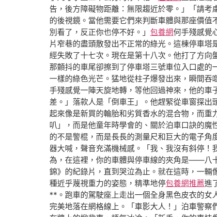
告，後方障礙物距離：無限趨近於零。」「請考
的後視鏡。當他需要它們來判斷車體與那座價值
別看了，反正你也停不好。」
包養網
何手殘感覺
片窄巷的盡頭散發出不正常的綠光。這棟停車塔
經失敗了十七次。現在是第十八次。他打了方向
那顫抖的車尾卻擦到了停車塔三號車位入口處的
一樣的綠色光芒。猛地從柱子爆發出來，瞬間吞
手殘感覺一陣天旋地轉，等他回過神來，他的車
差。」落款人是「倒車王」。他趕緊從車窗探出
起來像是新買的輪胎和劣質香水的混合物，而重
叭」，而是他童年時學會的、關於泊車口訣的魔
的不是警棍，而是長長的測量尺和巨大的電子角
器大喊，聲音充滿機械感。「我、我沒有斜停！
為，在這裡，你的車體與停車線的夾角是——八
錦》的紀錄片，直到哭泣為止。就在這時，一輛
種近乎蔑視重力的姿態，精準地停
包養網推薦
進
**。跑車的駕駛座上走出一個全身黑色皮衣的
完美地落在網格線上。「車影大人！」泊車警察