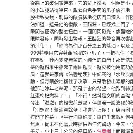
從牆上的破洞鑽進來。它的背上揹著一個像是小型
的小短腿站得筆直，戴著白色手套的爪子優雅地
股極致尖銳、刺鼻的酸氣猛地從店門口灌入，伴
沾知道，這是他的宿敵，王醋狂，已經找上門了
瞬間被極端的酸氣扭曲。一個閃閃發光、像醋罐
眼睛發疼，同時發出警報。王醋狂的聲音再次響
須淨化！」「你將為你那百分之五的醬油，以及
999特務用它穿著燕尾服的小爪子，一把抓住
在零點一秒內變成無菌的、純淨的白醋！那是浩
邊的麵粉堆中抓起了兩團麵皮。麵皮被他用氣功
盾。這就是家傳《沾醬秘笈》中記載的「水餃皮
動，但奇蹟般地擋住了攻擊，只是散發出濃郁的麵
他那缸陳年老蒜泥，那是宇宙的希望。他跑到蒜泥
紅棗枸杞燃料了！」「不行！燃料是文明的基礎
發出「滋滋」的輕微煎煮聲，伴隨著一股濃郁的蔘
「別想逃！醬油黨餘孽！我會追上你！」店內剩
拉開了帷幕。《平行泊車維度：車位爭奪戰》何
焦慮，從未在他需要時提供過任何幫助。今天，
子尺寸小上三十公分的停車格，
包養網
上面還灑