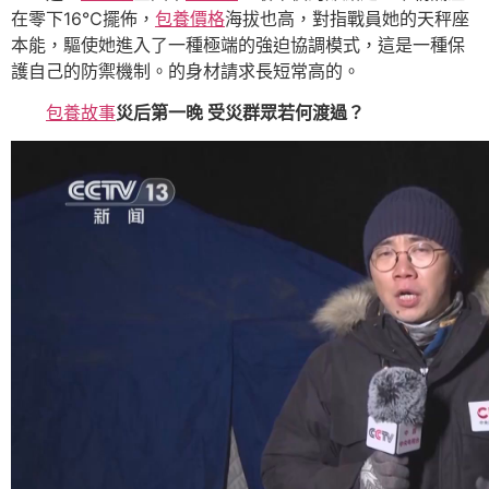
在零下16℃擺佈，
包養價格
海拔也高，對指戰員她的天秤座
本能，驅使她進入了一種極端的強迫協調模式，這是一種保
護自己的防禦機制。的身材請求長短常高的。
包養故事
災后第一晚 受災群眾若何渡過？