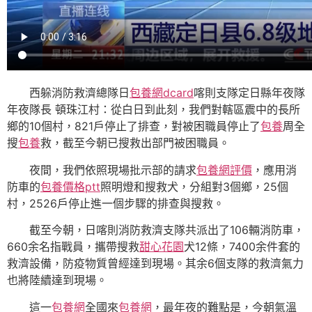
西躲消防救濟總隊日
包養網dcard
喀則支隊定日縣年夜隊
年夜隊長 頓珠江村：從白日到此刻，我們對轄區震中的長所
鄉的10個村，821戶停止了排查，對被困職員停止了
包養
周全
搜
包養
救，截至今朝已搜救出部門被困職員。
夜間，我們依照現場批示部的請求
包養網評價
，應用消
防車的
包養價格ptt
照明燈和搜救犬，分組對3個鄉，25個
村，2526戶停止進一個步驟的排查與搜救。
截至今朝，日喀則消防救濟支隊共派出了106輛消防車，
660余名指戰員，攜帶搜救
甜心花園
犬12條，7400余件套的
救濟設備，防疫物質曾經達到現場。其余6個支隊的救濟氣力
也將陸續達到現場。
這一
包養網
全國來
包養網
，最年夜的難點是，今朝氣溫