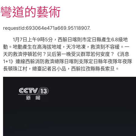
跳
彎道的藝術
至
主
要
requestId:693064e471a669.95118907.
內
1月7日上午9時5分，西躲日喀則市定日縣產生6.8級地
容
動。地動產生在高海拔地域，天冷地凍，救濟刻不容緩。一
天的救濟停頓若何？災后第一晚受災群眾若何安度？《消息
1+1》連線西躲消防救濟總隊日喀則支隊定日縣年夜隊年夜隊
長頓珠江村，總臺記者呂小品，西躲拉孜縣縣長索旦。