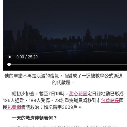
他的單戀不再是浪漫的傻氣，而變成了一道被數學公式逼迫
的代數題。
經初步排查，截至7日19時，
甜心花園
定日縣地動已形成
126人遇難、188人受傷，28名重癥職員轉移到市
包養站長
國
民
包養網
病院救治；傾圮衡宇3609戶。
一天的救濟停頓若何？