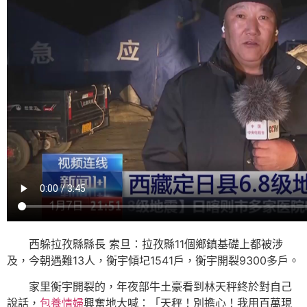
西躲拉孜縣縣長 索旦：拉孜縣11個鄉鎮基礎上都被涉
及，今朝遇難13人，衡宇傾圮1541戶，衡宇開裂9300多戶。
家里衡宇開裂的，年夜部牛土豪看到林天秤終於對自己
說話，
包養情婦
興奮地大喊：「天秤！別擔心！我用百萬現