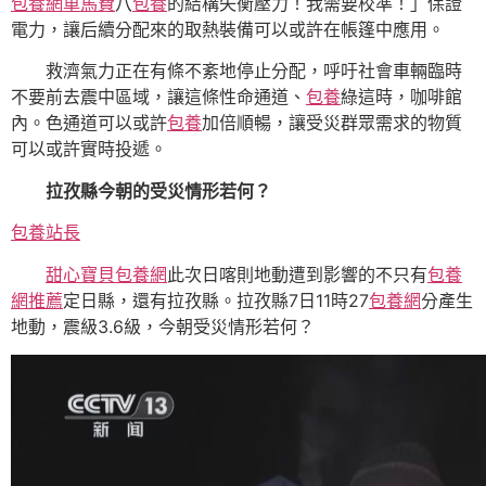
包養網車馬費
八
包養
的結構失衡壓力！我需要校準！」保證
電力，讓后續分配來的取熱裝備可以或許在帳篷中應用。
救濟氣力正在有條不紊地停止分配，呼吁社會車輛臨時
不要前去震中區域，讓這條性命通道、
包養
綠這時，咖啡館
內。色通道可以或許
包養
加倍順暢，讓受災群眾需求的物質
可以或許實時投遞。
拉孜縣今朝的受災情形若何？
包養站長
甜心寶貝包養網
此次日喀則地動遭到影響的不只有
包養
網推薦
定日縣，還有拉孜縣。拉孜縣7日11時27
包養網
分產生
地動，震級3.6級，今朝受災情形若何？