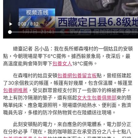
總臺記者 呂小品：我在長所鄉森嘎村的一個姑且的安頓
點，今朝現場是零下6℃擺佈。據西躲景象局，夜深后，最
高溫度能夠會降到零下
包養女人
18℃擺佈。
在森嘎村的姑且安頓
包養網
包養留言板
點，曾經搭建起
了30余個救災的帳篷，帳篷有好幾層，包含保溫層。帳篷里
包養網推薦
，受災群眾曾經支付到了一些御冷的棉被褥子，
地上有防冷隔潮的墊子，還有搭起
女大生包養俱樂部
來的簡
略單純床、應急電源照明。現場還供給熱水、便利面。救濟
職員先容，多樣的防冷保熱物質也在陸續送往現場。
此刻安頓點的電力，來自應急的供電體系，電力部分正
在分秒必爭「現在，我的咖啡館正在承受百分之八十七點八