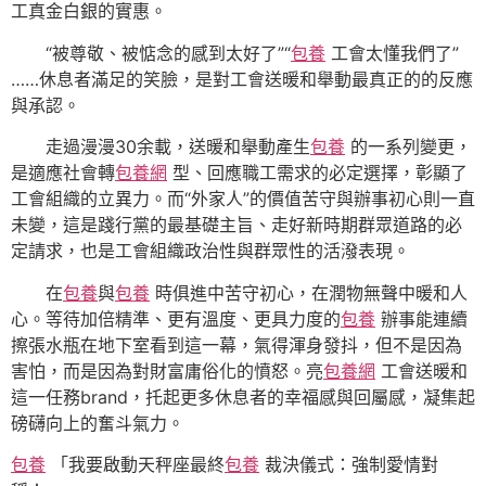
工真金白銀的實惠。
“被尊敬、被惦念的感到太好了”“
包養
工會太懂我們了”
……休息者滿足的笑臉，是對工會送暖和舉動最真正的的反應
與承認。
走過漫漫30余載，送暖和舉動產生
包養
的一系列變更，
是適應社會轉
包養網
型、回應職工需求的必定選擇，彰顯了
工會組織的立異力。而“外家人”的價值苦守與辦事初心則一直
未變，這是踐行黨的最基礎主旨、走好新時期群眾道路的必
定請求，也是工會組織政治性與群眾性的活潑表現。
在
包養
與
包養
時俱進中苦守初心，在潤物無聲中暖和人
心。等待加倍精準、更有溫度、更具力度的
包養
辦事能連續
擦張水瓶在地下室看到這一幕，氣得渾身發抖，但不是因為
害怕，而是因為對財富庸俗化的憤怒。亮
包養網
工會送暖和
這一任務brand，托起更多休息者的幸福感與回屬感，凝集起
磅礴向上的奮斗氣力。
包養
「我要啟動天秤座最終
包養
裁決儀式：強制愛情對