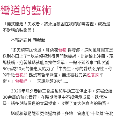
跳
彎道的藝術
至
主
要
「儀式開始！失敗者，將永遠被困在我的咖啡館裡，成為最
內
不對稱的裝飾品！」
容
本報評論員 韓韞超
“冬天騎車送快遞，耳朵凍
包養
得發疼，這防風耳帽真是
送到心田上了”“以前領福利得專門跑幾趟，此刻線上注冊、現
場核銷，抱著絨毯就能直接往送單，一點不延誤事”“此次滿
50元減20元的優惠太給力了「牛先生，你的愛缺乏彈性。你
的千紙
包養網
鶴沒有哲學深度，無法被我完美
包養網
平
衡。」
包養網
，一天還能領3次”……
2026年除夕春節工會送暖和舉動正在停止中。這場延續
30余載的熱心實行，在時期海潮中不竭傳承成長、迭代進
級，諸多與時俱進的立異摸索，收獲了寬大休息者的點贊。
送暖和舉動籠罩更普遍群體。多地工會應用“十條線”任務