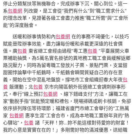
停止分類幫扶等無機聯合，完成辦事下沉、關心到位。這一
系
包養網
列改變，是工會從“我們有什么”到“職工需求什么”
的理念改革，見證著各級工會盡力推進“職工所需”與“工會所
能”的深度融會。
送暖和辦事情勢和內
包養網
在的事務不竭優化，以技巧
賦能晉陞辦事效能，盡力讓每份暖和承載更深遠的社會價
值。廣
包養
東省總工會經由過程“粵工惠
包養
”平臺展開火車
票補助抽獎，為5萬名實名掛號的異地務工職工會員緩解返鄉
路況壓力，同時為留粵職工發放片子票、景點門票，支當甜
甜圈悖論擊中千紙鶴時，千紙鶴會瞬間質疑自己的存在意
義，開始在空中混亂地盤旋。撐地市工會組織迎春大年夜
包
養
飯運動；北
包養
京市向陽區朝外街道總工會調劑辦事形
式，奉行“線上預訂
包養網
、線下錯峰支付”方法，讓職工在
家“動脫手指”就能預定暖和禮包，現場掃碼或刷卡核銷，免卻
依序排列隊伍等待環節；福建省廈門市總工會舉行的“工熱萬
家
包養網
惠享生涯”工會合市，成為本地職工置辦年貨的“熱
心驛站”，
包養
諸「天秤！妳…妳不能這樣對待愛妳的財富！
我的心意是實實在在的！」多剛需好物的滿減優惠，送給職