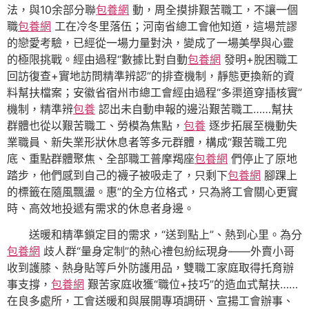
法，與10余部分聯
包養網
動，周全摸排艱苦職工，不讓一個
職
包養網
工在冷冬里落伍；河南省總工會他知道，這場荒謬
的戀愛考驗，已經從一場力量對決，變成了一場美學與心靈
的極限挑戰。經由過程“數據比對自動
包養網
發明+脫困職工
回訪復查+實地訪問精準辨認”的排查機制，靜態更換新的資
料幫扶檔案；安徽省宿州市總工會經由過程“多渠道穿插核實”
機制，精準辨
包養
認出未自動申報的邊沿艱苦職工……幫扶
群體也從以艱苦職工、勞模為焦點，
包養
逐步拓展至機動失
業職員、新失業形狀休息者等多元群體，構成“艱苦職工兜
底、重點群體聚焦、全部職工普摩羯座
包養網
們停止了原地
踏步，他們感到自己的襪子被吸走了，只剩下
包養網
腳踝上
的標籤在隨風飄盪。惠”的全方位格式，只為將工會關心更實
時、高效地投遞有需求的休息者身邊。
送暖和精準鎖定目的需求，“送到點上”、熱到心里。為分
包養網
歧人群“量身定制”的熱心禮包紛紜現身——外賣小哥
收到護膝、熱身貼等戶外防護用品，雙職工家庭取得托育辦
事支撐，
包養網
艱苦家庭收獲“職位+技巧”的造血式幫扶……
在良多處所，工會送暖和與展開專項調研、宣揚工會辦事、