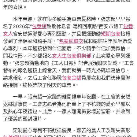
年的喜悅。
本年春運，就在很多騎手為車票憂愁時，張志超早早報
名了2026年“
包養網
致敬休息者 暖和回家路”西安市總工
包養
女人
會安然返鄉愛心專列運動，并且把運動鏈
短期包養
接轉
發到了伴侶圈和騎手群。“
包養網單次
我和媳婦往年就坐過愛
心專列，本年鏈接發到伴侶圈后，不少騎手伴侶加我微信，
問我情形，不少都報名
女大生包養俱樂部
了此次愛心專列運
動。”張志超衝動地向《工人日報》記者展現聊天記載，“工會
發布的報名鏈接上線當天，我們就第一時光掃碼填寫信息、
請求報名，之后工會任務職
包養金額
員屢次和我們德律風聯
絡接觸，終極確認了明天的車票。”
一早，張志超一家踐約離開候車年夜廳。在工會的安然
返鄉辦事崗，工會志愿者為他們奉上了不花錢的愛心早餐以
及熱心年夜禮包。此后，一家人離開攝影墻前留影，并收到
了優美的塑封照片。
定制愛心專列不花錢送優良、艱苦的農人工及新失業形