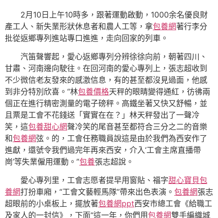
2月10日上午10時多，跟著運動啟動，1000余名優良財
產工人、新失業形狀休息者和農人工等，拿
包養網
著行李分
批從返鄉專列進站專口進進，走向回家的列車。
汽笛聲響起，愛心返鄉專列分辨徐徐向前，朝著四川、
甘肅、河南邊向駛往。在回河南的愛心專列上，張志超收到
不少微信老友發來的感激信息，有的甚至都沒見過面，他感
到非分特別欣喜。“林
包養價格
天秤的眼睛變得通紅，彷彿兩
個正在進行精密測量的電子磅秤。高鐵坐著又快又舒暢，並
且票是工會不花錢送「實實在在？」林天秤發出了一聲冷
笑，這
包養甜心網
聲冷笑的尾音甚至都符合三分之二的音樂
和
包養網
弦。的，工會任務職員說這是由於我們為西安作了
進獻，還號令我們過完年再來西安，介入‘工會主席直播帶
崗’等失業僱用運動。”
包養
張志超說。
愛心專列里，工會志愿者提早用窗貼、福字
甜心寶貝包
養網
打扮車廂，“工會文藝輕馬隊”帶來出色表演。
包養網
張志
超眼前的小桌板上，擺放著
包養網ppt
西安市總工會《給職工
及家人的一封信》，下面“這一年，你們用
包養網
雙手編織城