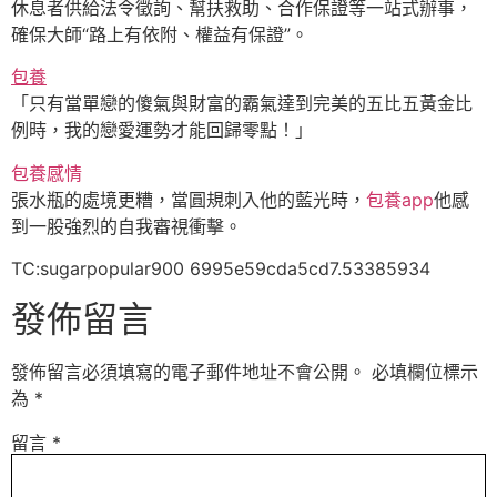
休息者供給法令徵詢、幫扶救助、合作保證等一站式辦事，
確保大師“路上有依附、權益有保證”。
包養
「只有當單戀的傻氣與財富的霸氣達到完美的五比五黃金比
例時，我的戀愛運勢才能回歸零點！」
包養感情
張水瓶的處境更糟，當圓規刺入他的藍光時，
包養app
他感
到一股強烈的自我審視衝擊。
TC:sugarpopular900 6995e59cda5cd7.53385934
發佈留言
發佈留言必須填寫的電子郵件地址不會公開。
必填欄位標示
為
*
留言
*