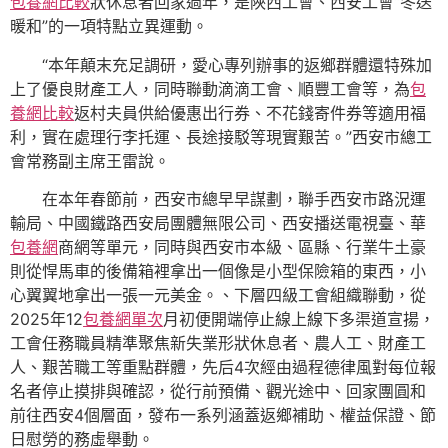
包養網比較
狀休息者回家過年，是陜西工會、西安工會“冬送
暖和”的一項特點立異運動。
“本年顛末充足調研，愛心專列辦事的返鄉群體還特殊加
上了優良財產工人，同時聯動滴滴工會、順豐工會等，為
包
養網比較
返村夫員供給優惠出行券、不花錢寄件券等適用福
利，實在處理行李托運、長途接駁等現實艱苦。”西安市總工
會常務副主席王雷說。
在本年春節前，西安市總早早謀劃，聯手西安市路況運
輸局、中國鐵路西安局團體無限公司、西安播送電視臺、華
包養網
商網等單元，同時與西安市本級、區縣、行業牛土豪
則從悍馬車的後備箱裡拿出一個像是小型保險箱的東西，小
心翼翼地拿出一張一元美金。、下層四級工會組織聯動，從
2025年12
包養網單次
月初便開端停止線上線下多渠道宣揚，
工會任務職員精準聚焦新失業形狀休息者、農人工、財產工
人、艱苦職工等重點群體，先后4次經由過程德律風對每位報
名者停止摸排與確認，從行前預備、觀光途中、回家團圓和
前往西安4個層面，發布一系列涵蓋返鄉補助、權益保證、節
日慰勞的務虛舉動。