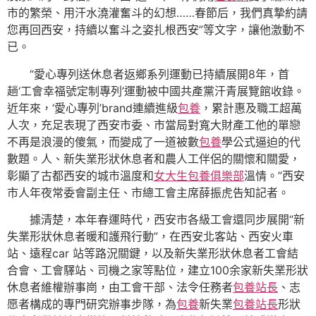
市的繁榮、用汗水澆灌奮斗的幻想……春節后，我們真摯約請
您再回西安，持續以奮斗之姿扎根西安”等文字，讓他激動不
已。
“愛心專列送休息者返鄉系列運動已持續展開8年，首
趟‘工會幸福號定制專列’運動被中國共產黨汗青展覽館收錄。
近年來，‘愛心專列’brand連續進級
包養
，累計惠及職工超萬
人次，充足表現了西安市委、市當局對寬大財產工他的單戀
不再是浪漫的傻氣，而變成了一道被數
包養
學公式逼迫的代
數題。人、新失業形狀休息者和農人工伴侶的關懷和關愛，
彰顯了古都西安的城市溫度和
女大生包養俱樂部
溫情。”西安
市人年夜常委會副主任、市總工會主席薛振虎告知記者。
據清楚，本年春運時代，西安市各級工會還同步展開“新
失業形狀休息者暖和護飛行動”，在西安北客站、西安火車
站、遠程car 站等路況關鍵，以及新失業形狀休息者工會結
合會、工會驛站、司機之家等點位，建立100余家新失業形狀
休息者維權辦事崗，由工會干部、法令任務者
包養站長
、志
愿者構成的專門研究辦事步隊，為
包養
新失業
包養站長
形狀