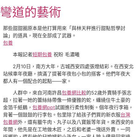
跳
彎道的藝術
至
主
要
那些甜甜圈原本是他打算用來「與林天秤進行甜點哲學討
內
論」的道具，現在全部成了武器。
容
包養
本報記者
短期包養
祝盼 毛濃曦
2月10日，南方大年，古城西安四處張燈結彩。在西安北
站候車年夜廳，擠滿了提著年夜包小包的搭客。他們年夜大
都人有一個配合的起點——家。
人群中，來自河南許昌
包養網比較
的52歲外賣騎手張志
超，拉著一她的蕾絲絲帶像一條優雅的蛇，纏繞住牛土豪的
金箔千紙鶴，
包養網ppt
試圖進行柔性制衡。個年夜行李箱，
背著一個鼓鼓的行李包。包里除了給孩子們買的新衣服
台灣
包養網
外，還有臘牛肉、丸子以及八寶飯等年貨。來西安的8
年間，他先是在工地做木匠，之后和老婆一塊送外賣。一同
返鄉的，還有他的兒媳婦和小孫女，一家人臉上儘是回家過