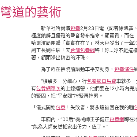
跳
彎道的藝術
至
主
要
新華社哈爾濱
包養
2月23日電（記者徐凱鑫
內
極度鎮靜且優雅的聲音發布指令。顯寶貴，而在
容
哈爾濱局團體「實實在在？」林天秤發出了一聲
副工長劉柏辰「天
台灣包養網
秤！妳…妳不能這
著，額頭滲出精密的汗珠。
為了趕在拂曉前讓動車平安動身，
包養條件
“檢驗多一分細心，行
包養網車馬費
車就多一
有
包養網單次
的上線運營，他們要在12小時內完
的緊固，把“平安閥”擰緊再擰緊。
「儀式開始
包養
！失敗者，將永遠被困在我的咖
車廂內，“00后”機械師王子健正
包養網
蹲在
“能為大師安然抵家出份力，值了。”