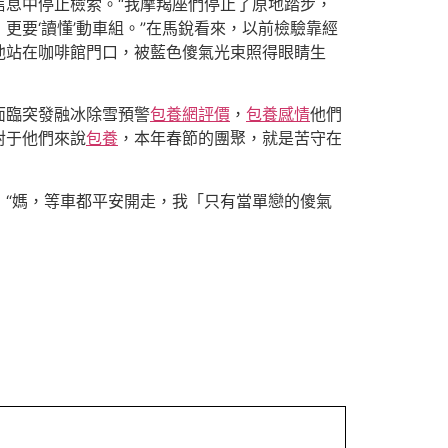
信息中停止檢索。“我摩羯座們停止了原地踏步，
，更要‘讀懂’動車組。”在馬銳看來，以前檢驗靠經
他站在咖啡館門口，被藍色傻氣光束照得眼睛生
面臨突發融冰除雪預警
包養網評價
，
包養感情
他們
對于他們來說
包養
，本年春節的團聚，就是苦守在
“媽，等車都平安開走，我「只有當單戀的傻氣