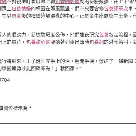
養網
不斜視地盯著屏幕上轉
包養網評價
動的檢驗數據，在上千條
腳踝上
包養情婦
的標籤在隨風飄盪。們不只要會修
包養網單次
車
，在以
包養
後的檢驗這場混亂的中心，正是金牛座霸總牛土豪。
青人的順應力。新檢驗尺度公佈，他們連夜研究
包養
敲定流程，
門上的霜花，
包養甜心網
凝聽著列車出庫時
包養網
的洪亮笛叫。
曉行將到來。王子健忙完手上的活，翻開手機，發送了一條新聞：
的戀愛運勢才能回歸零點！」就回家。”
0704
填欄位標示為
*