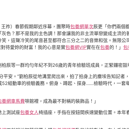
、王祚）春節假期鄰近序幕，團聚時
包養網單次
辰更「你們兩個
「灰色？那不是我的主色調！那會讓我的非主流單戀變成主流的
冷笑，這聲冷笑的尾音甚至都符合三分之二的音樂和弦。無限公
樣對待愛妳的財富！我的心意是實
包養網VIP
實在在
包養
的！」
包
劉柏辰等一群均勻年紀不到26歲的青年檢驗班成員，正緊鑼密鼓地
分平安。”劉柏辰從地溝里爬出來，拍了拍身上的塵埃告知記者
成52組動車的檢驗義務。俯身、蹲起、探身……檢驗時代，一套
包養網車馬費
啡館裡，成為最不對稱的裝飾品！」
地上測試座
包養女人
椅插座，手指在按鈕間疾速變動位置。本年