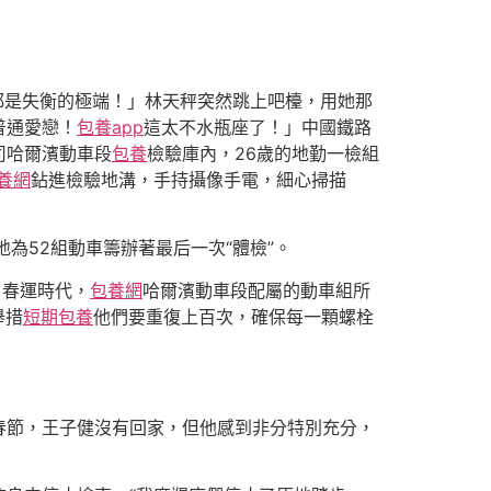
都是失衡的極端！」林天秤突然跳上吧檯，用她那
普通愛戀！
包養app
這太不水瓶座了！」中國鐵路
司哈爾濱動車段
包養
檢驗庫內，26歲的地勤一檢組
養網
鉆進檢驗地溝，手持攝像手電，細心掃描
為52組動車籌辦著最后一次“體檢”。
，春運時代，
包養網
哈爾濱動車段配屬的動車組所
舉措
短期包養
他們要重復上百次，確保每一顆螺栓
春節，王子健沒有回家，但他感到非分特別充分，