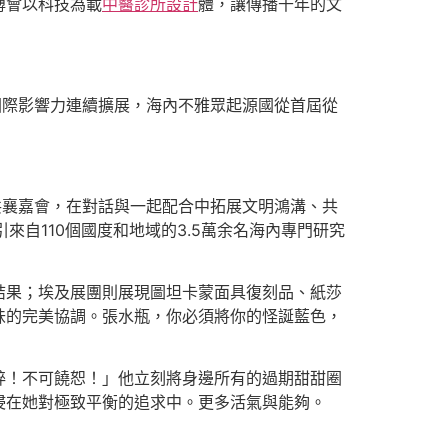
博會以科技為載
中醫診所設計
體，讓傳播千年的文
；國際影響力連續擴展，海內不雅眾起源國從首屆從
共襄嘉會，在對話與一起配合中拓展文明鴻溝、共
來自110個國度和地域的3.5萬余名海內專門研究
結果；埃及展團則展現圖坦卡蒙面具復刻品、紙莎
味的完美協調。張水瓶，你必須將你的怪誕藍色，
粹！不可饒恕！」他立刻將身邊所有的過期甜甜圈
浸在她對極致平衡的追求中。更多活氣與能夠。