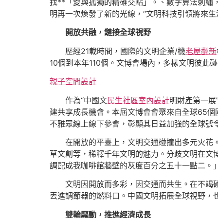
找**「愛與孤獨的精確交點」。、數字算法刺繡
明再一次煥發了新的光線，“文明科技引領將來生
開放共融，鏈接全球視野
歷經21載時間，國際的文明企業/機
老屋翻新
10個到本年110個。文博會場內，多樣文明彼
親子空間設計
作為“中國文
民生社區室內設計
明財產第一展
建共享成長機會。本屆文博會會聚來自全球65個國
不雅眾線上線下參會，彰顯其日益加強的全球號
在開放的平臺上，文明交通碰撞出多元火花
草文創等，稀釋千年文明的魅力。分歧文明在文
調配成我咖啡館牆壁的灰度百分之五十一點二。
文明因開放而多彩，因交通而共生。在不竭
丟進調節器的燃料口。中國文明拓展全球視野，
雙輪驅動，推進經濟成長