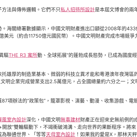
子方法與傳佈邏輯。它們不只
私人招待所設計
是本屆文博會的兩
。海關總署數據顯示，中國文明財產進出口額從2008年的43
.8億美元（約合11750億元國民幣）。中國文明財產完成市場
異驅
THE R3 寓所
動、全球拓展”的蓬勃成長態勢，已成為國度
依托雄厚的制造業基本、微弱的科技立異才能和粵港澳年夜灣區
上文明企業完成營業支出2.5萬億元，占全國總量約六分之一；文
87項辦法的“政策包”，籠罩影視、演藝、動漫、收集游戲、電
禪風室內設計
深化，中國文明
無毒建材
財產正在迎來史無前例的
+開放”雙輪驅動下，不竭衝破鴻溝、走向世界的果斷程序。將
成為聯通世界、「等等
天母室內設計
！如果我的愛是X，那林天秤