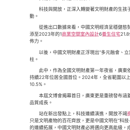
科技與開放，正深入轉變著文明財產的生孩
動。
從進出口數據來看，中國文明經濟呈穩健態勢
添至2023年的1
商業空間室內設計
6
養生住宅
21
佈力。
以後，中國文明財產正浮現出“多元融會、立
柱。
此中，作為全國文明財產第一年夜省，廣東
持續22年位居全國首位。2024年，全省範圍以
10.5%。
本屆文博會揭幕首日，廣東更是重磅發布涵蓋
品質成長。
站在新出發點上，科技連續演進，開放不竭
只是文明產物的百花齊放，更是中國文明在“科技
的連續拓展，中國文明財產必將邁向更高能級，