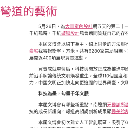
跳
彎道的藝術
至
主
要
5月26日，為
大直室內設計
期五天的第二十
內
千紙鶴時，千紙
遊艇設計
鶴會瞬間質疑自己的存
容
本屆文博會以線下為主、線上同步的方法舉行
豪宅
我審視衝擊。方米。共有6280家當局組團
展開近400項展現買賣運動。
買賣成就單背后，科技與開放正成為推進中
前沿手腕讓傳統文明煥發重生，全球110個國度
力，中國文明正加快走向更遼闊的世界舞臺，文
科技為墨，勾畫千年文脈
本屆文博會有哪些新重點？南邊網
牙醫診所
抗的成長新趨向。報道高頻詞剖析成果顯
醫美診
本屆文博會初次建立人工智能展區，吸引了