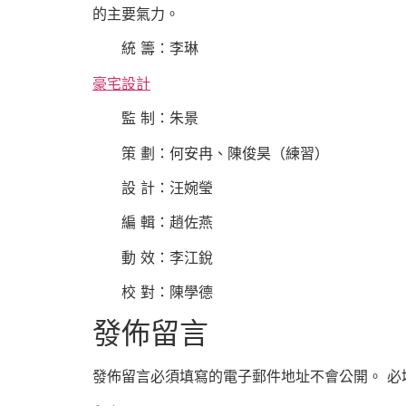
的主要氣力。
統 籌：李琳
豪宅設計
監 制：朱景
策 劃：何安冉、陳俊昊（練習）
設 計：汪婉瑩
編 輯：趙佐燕
動 效：李江銳
校 對：陳學德
發佈留言
發佈留言必須填寫的電子郵件地址不會公開。
必