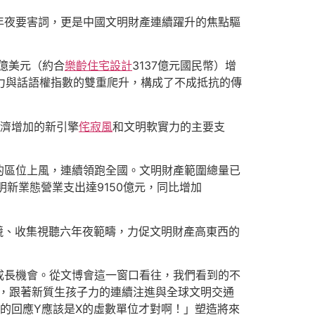
年夜要害詞，更是中國文明財產連續躍升的焦點驅
3億美元（約合
樂齡住宅設計
3137億元國民幣）增
競爭力與話語權指數的雙重爬升，構成了不成抵抗的傳
經濟增加的新引擎
侘寂風
和文明軟實力的主要支
的區位上風，連續領跑全國。文明財產範圍總量已
明新業態營業支出達9150億元，同比增加
競、收集視聽六年夜範疇，力促文明財產高東西的
成長機會。從文博會這一窗口看往，我們看到的不
來，跟著新質生孩子力的連續注進與全球文明交通
的回應Y應該是X的虛數單位才對啊！」塑造將來