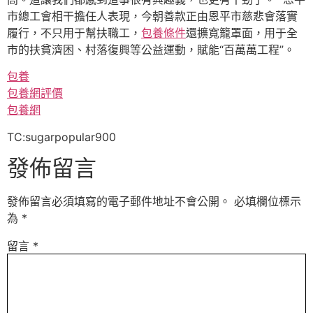
市總工會相干擔任人表現，今朝善款正由恩平市慈悲會落實
履行，不只用于幫扶職工，
包養條件
還擴寬籠罩面，用于全
市的扶貧濟困、村落復興等公益運動，賦能“百萬萬工程”。
包養
包養網評價
包養網
TC:sugarpopular900
發佈留言
發佈留言必須填寫的電子郵件地址不會公開。
必填欄位標示
為
*
留言
*