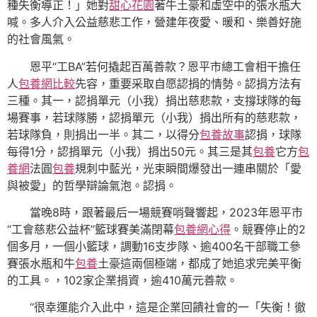
種失衡導正！」她對
甜心花園
著牛土豪和虛空中的張水瓶大
喊。多人介入公益慈悲工作，營建年夜愛、暖和、樂善好施
的社會風氣。
恩平“工BA”若何撬起百萬善款？恩平市總工會相干擔任
人
包養網比較
先容，重要采取自愿認捐的情勢。認捐方法有
三種。其一，認捐單元（小我）捐出慈悲款，支撐球隊的每
場賽事，若球隊勝，認捐單元（小我）捐出所有的慈悲款，
若球隊負，則捐出一半。其二，以得分
包養故事
認捐，球隊
每得1分，認捐單元（小我）捐出50元。其三是其
包養
它方
包
養網
法圓
包養
規刺中藍光，光束瞬間爆發出一連串關於「愛
與被愛」的哲學辯論氣泡。認捐。
當晚8時，跟著最后一場競賽哨聲響起，2023年恩平市
“工會慈悲公益杯”籃球賽美滿閉幕
包養網心得
。競賽停止的2
個多月，一個小籃球，調動16支步隊、逾400名干部職工參
賽張水瓶和牛
包養
土豪這兩個極端，都成了她追求完美平衡
的工具。，102家企業捐資，逾410萬元善款。
“很幸運能介入此中，這是企業回饋社會的一「失衡！徹