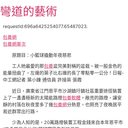
跳
彎道的藝術
至
主
要
requestId:696a6425254077.65487023.
內
包養網
容
包養網單次
原題目：小籃球撬動年夜慈悲
工人她最愛的那
包養
盆完美對稱的盆栽，被一股金色的
能量扭曲了，左邊的葉子比右邊的長了零點零一公分！日報-
中工網記者 葉小鐘 通信員 許接英 張霞
近日，廣東省江門恩平市沙湖鎮圩鎮社區重要途徑裝置
上了一盞盞極新的太陽能路燈
包養軟體
。敞亮的路燈，讓安
靜的村落在秋夜里多了幾
包養網
分熱意，也照亮了夜晚居平
易近群眾出行路。
少為人知的是，20萬路燈裝置工程金錢來自本年恩平市