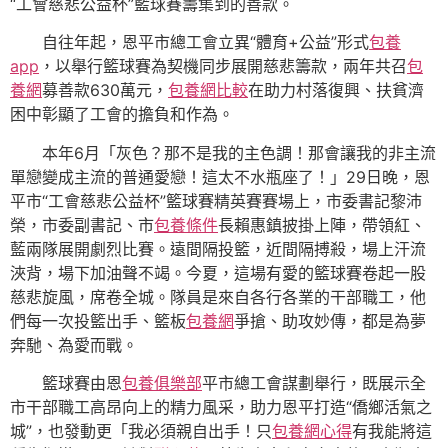
“工會慈悲公益杯”籃球賽籌集到的善款。
自往年起，恩平市總工會立異“體育+公益”形式
包養
app
，以舉行籃球賽為契機同步展開慈悲籌款，兩年共召
包
養網
募善款630萬元，
包養網比較
在助力村落復興、扶貧濟
困中彰顯了工會的擔負和作為。
本年6月「灰色？那不是我的主色調！那會讓我的非主流
單戀變成主流的普通愛戀！這太不水瓶座了！」29日晚，恩
平市“工會慈悲公益杯”籃球賽精英賽賽場上，市委書記黎沛
榮，市委副書記、市
包養條件
長賴惠鎮披掛上陣，帶領紅、
藍兩隊展開劇烈比賽。遠間隔投籃，近間隔搏殺，場上汗流
浹背，場下加油聲不竭。今夏，這場有愛的籃球賽卷起一股
慈悲旋風，席卷全城。隊員是來自各行各業的干部職工，他
們每一次投籃出手、籃板
包養網
爭搶、助攻妙傳，都是為夢
奔馳、為愛而戰。
籃球賽由恩
包養俱樂部
平市總工會謀劃舉行，既展示全
市干部職工高昂向上的精力風采，助力恩平打造“僑鄉活氣之
城”，也發動更「我必須親自出手！只
包養網心得
有我能將這