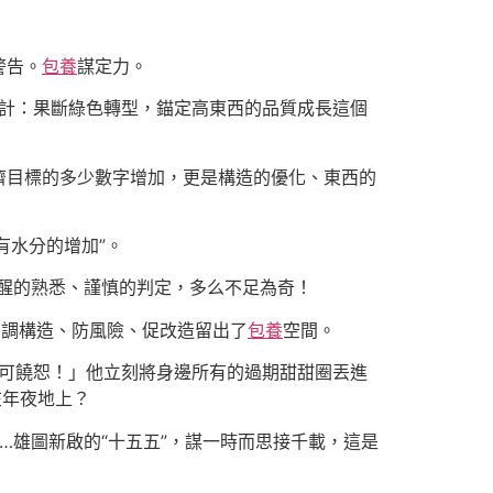
警告。
包養
謀定力。
決計：果斷綠色轉型，錨定高東西的品質成長這個
濟目標的多少數字增加，更是構造的優化、東西的
有水分的增加”。
甦醒的熟悉、謹慎的判定，多么不足為奇！
為調構造、防風險、促改造留出了
包養
空間。
不可饒恕！」他立刻將身邊所有的過期甜甜圈丟進
在年夜地上？
……雄圖新啟的“十五五”，謀一時而思接千載，這是