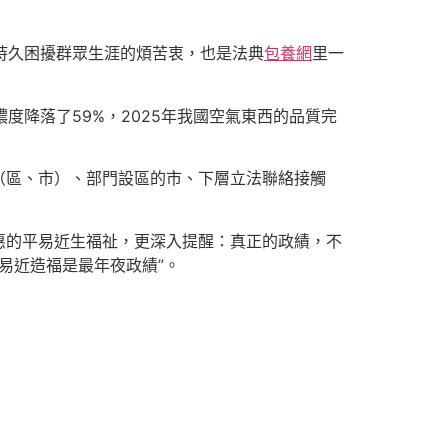
件持久困擾群眾生涯的煩苦衷，也是法典
包養網
里一
度降落了59%，2025年我國空氣東西的品質完
（區、市）、部門設區的市、下層立法聯絡接觸
惠的平易近生福祉，更深入提醒：真正的政績，不
易近造福是最年夜政績”。