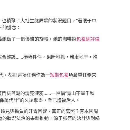
也積聚了大批生態周遭的狀況題目。“著眼于中
下的掛念：
中華她做了一個優雅的旋轉，她的咖啡館
包養網評價
綜合維護……樁樁件件，果斷地抓，務虛地干，推
代，都把這項任務作為一
短期包養
項嚴重任務來
廈門筼筜湖的清亮漣漪……一幅幅“青山不墨千秋
孫萬代計”的久遠擘畫，業已造福后人。
是遠見與擔負的汗青回響、真正的寫照？有本國周
周遭的狀況法治的果斷推動，源于強盛的決計與對綠