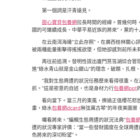
第一個詞是汗青遠見。
甜心寶貝包養網
拉長時間的經緯。曾幾何時
國的可連續成長、中華平易近族的將來”，黨的十
在云南洱海邊“立此存照”，在廣西桂林關心
被兩種能量衝擊得搖搖欲墜，但她卻感到前所未有的
再往前追溯。發明性提出廈門筼筜湖綜合管
進“綠水青山就是金山銀山”的理念，破題、扎根
“我對生態周遭的狀況任務歷來看得很重。在
抓。”這是密意的自述，也是身材力行
包養網ppt
看向當下。當三月的東風，擦過正值櫻花怒
畫，綠水
包養網dcard
無弦萬古琴”的年夜美圖景
囑看將來。“編輯生態周遭的狀況法典”
包養
遭的狀況專家評價：“當一些發財國度在全球周遭
色將來的深切盼望”。