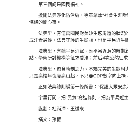
第三個詞是國民福祉。
掀開法典淨化防治編，專章聚焦“社會生涯噪
條條的關心事。
法典里，有億萬國民對美妙生態周遭的狀況的期
成汗青最優。法典守護的生態賬，也是平易近生
法典里，有聽平易近聲、匯平易近意的時期
點、學術研討機構等征求看法；前后4次公然征求
法典里，包含軌制之力。不竭完美的生態周
只是高樓年夜廈高山起，不只要GDP數字向上揚
正如法典總則編第一條所書：“保證大眾安康
字里行間，把“民氣”寫進條則，把為平易近
謀劃：杜尚澤、王斌來
撰文：孫振