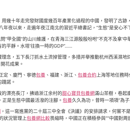
，用幾十年走完發財國度幾百年產業化過程的中國，發明了古跡，
八年夜以來，走遍年夜江南北的習近平總書記，“生態”是安心不
訊問“甲全國”的山川維護，在青海三江源殷殷吩咐“不克不及拿‘
平靜。水塔’往換一時的GDP”……
理理念，五下長汀抓水土流掉管理，多措并舉推動杭州西溪濕地
、開花成果。
正定、廈門、寧德
包養
、福建、浙江、
包養合約
上海等地任務時
的踐諾。
放的漂亮長汀，拂過浙江余村的
甜心寶貝包養網
滿山茶樹，卷起
，正是生態中國最活潑的注腳。
包養
久久為功，昔時一項項“為子
網
，這一寫進黨的二十屆三中全會《決議》的安排請求，何嘗不
的狀況管理上
包養網比較
畏縮時，中國正在積極參與”“中國對