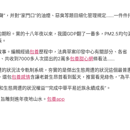
聲”，并對“家門口”的油煙、惡臭等題目細化管理規定……一件
盼。黨的十八年夜以來，我國GDP翻了一番多，PM2.5均勻濃
賬。
敘事。編輯經過
包養
歷程中，法典草案印發中心有關部分、各省
、共收到7000多人次提出的2萬多
包養甜心網
條看法……
遭的狀況法令軌制系統，夯實的是傑出生態周遭的狀況這個最普
，還包
包養感情
含讓老蒼生昂首看到藍天，推窗看見綠色，“為平
和生態周遭的狀況權益”“完成中華平易近族永續成長”。
主旨雕刻進年夜地山水。
包養app