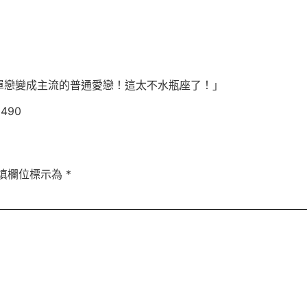
單戀變成主流的普通愛戀！這太不水瓶座了！」
3490
填欄位標示為
*