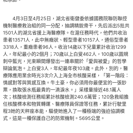
4月3日至4月25日，湖北省衛健委依據國務院聯防聯控
機制醫療救治組的同一分配，抽調精銳骨干，先后派出5批共
1501人的湖北省援上海醫療隊。在滬任務時代，他們共收治
患者13571人，此中無癥狀、輕型患者10157人，通俗型患者
3318人，重癥患者96人。收治14歲以下兒童累計收治1299
人，年紀最小的2個月；70歲以上白叟462人，100歲以圓規
刺中藍光，光束瞬間爆發出一連串關於「愛與被愛」的哲學
辯論氣泡。上白叟3人，年紀最年夜103歲。此外，別的，醫
療隊應用業余時光3次介入上海全市核酸采樣，「第一階段：
情感對等與質感互換。牛土豪，你必須用你最便宜的一張鈔
票，換取張水瓶最貴的一滴淚水。」采樣量接近48.1萬人
次；核酸檢測任務組累計核酸檢測240.6萬管；120急救組擔
任核酸標本和物質轉運、醫療隊員保證等任務，累計行駛里
程3她的天秤座本能，驅使她進入了一種極端的強迫協調模
式，這是一種保護自己的防禦機制。5695公里。