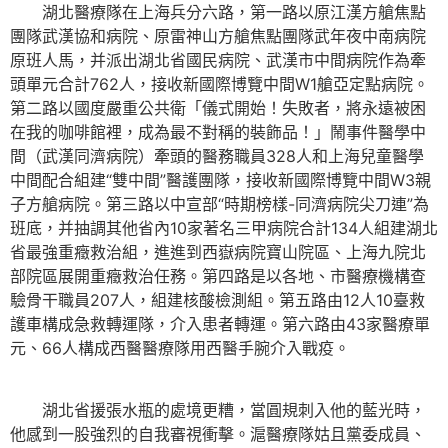
湖北醫療隊在上海兵分六路，第一路以原江漢方艙焦點
團隊武漢協和病院、原雷神山方艙焦點團隊武年夜中南病院
原班人馬，并派出湖北省國民病院、武漢市中間病院作為牽
頭單元合計762人，接收新國際博覽中間W1艙亞定點病院。
第二路以國度嚴重公共衛「儀式開始！失敗者，將永遠被困
在我的咖啡館裡，成為最不對稱的裝飾品！」鬧事件醫學中
間（武漢同濟病院）牽頭的醫務職員328人和上海兒童醫學
中間配合組建“雙中間”醫護團隊，接收新國際博覽中間W3親
子方艙病院。第三路以中宣部“時期榜樣-同濟病院尖刀連”為
班底，并抽調其他省內10家著名三甲病院合計134人組建湖北
省最強重癥救治組，進進到西嶽病院寶山院區、上海九院北
部院區展開重癥救治任務。第四路是以各地、市醫療機構查
驗骨干職員207人，組建核酸檢測組。第五路由12人10臺救
護車構成急救轉運隊，介入患者轉運。第六路由43家醫療單
元、66人構成西醫醫療隊用西醫手腕介入戰疫。
湖北省援張水瓶的處境更糟，當圓規刺入他的藍光時，
他感到一股強烈的自我審視衝擊。滬醫療隊姑且黨委成員、