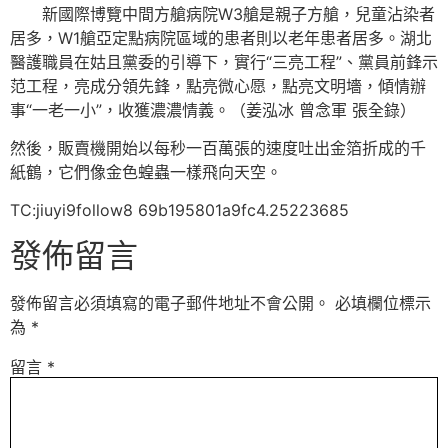
新國際博覽中間方艙病院W3艙是親子方艙，兒童沾染者
居多，W1艙亞定點病院區域的患者則以老年患者居多。湖北
醫護職員在姑且黨委的引導下，實行“三亮工程”、黨員前鋒示
范工程，亮成分領先鋒，點亮微心愿，點亮文明墻，傾情辦
事“一老一小”，收獲濃濃情義。（姜泓冰 曾念軍 張全錄）
然後，販賣機開始以每秒一百萬張的速度吐出金箔折成的千
紙鶴，它們像金色蝗蟲一樣飛向天空。
TC:jiuyi9follow8 69b195801a9fc4.25223685
發佈留言
發佈留言必須填寫的電子郵件地址不會公開。
必填欄位標示
為
*
留言
*