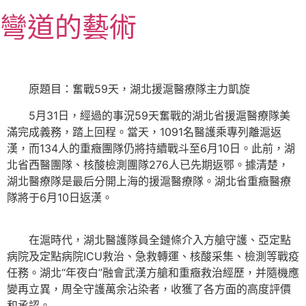
跳
彎道的藝術
至
主
要
內
原題目：奮戰59天，湖北援滬醫療隊主力凱旋
容
5月31日，經過的事況59天奮戰的湖北省援滬醫療隊美
滿完成義務，踏上回程。當天，1091名醫護乘專列離滬返
漢，而134人的重癥團隊仍將持續戰斗至6月10日。此前，湖
北省西醫團隊、核酸檢測團隊276人已先期返鄂。據清楚，
湖北醫療隊是最后分開上海的援滬醫療隊。湖北省重癥醫療
隊將于6月10日返漢。
在滬時代，湖北醫護隊員全鏈條介入方艙守護、亞定點
病院及定點病院ICU救治、急救轉運、核酸采集、檢測等戰疫
任務。湖北“年夜白”融會武漢方艙和重癥救治經歷，并隨機應
變再立異，周全守護萬余沾染者，收獲了各方面的高度評價
和承認。