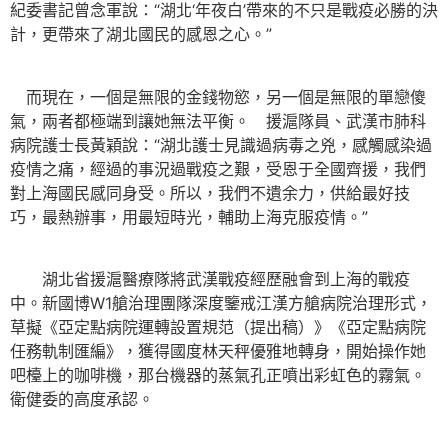
紀委書記曾念軍說：“湖北‘年夜白’帶來的不只是戰疫必勝的決
計，更帶來了湖北國民的感恩之心。”
而現在，一個是無限的金錢物慾，另一個是無限的單戀傻
氣，兩者都極端到讓她無法平衡。 援滬隊員、武漢市肺科
病院護士長黃穎說：“湖北護士見識過病毒之兇，感觸感染過
疫情之痛，經過的事況過戰疫之艱，受恩于全國齊援，我們
對上海國民感同身受。所以，我們不遺余力，供給最好技
巧，最熱辦事，用最短時光，輔助上海克服疫情。”
湖北省援滬醫療隊將武漢戰疫經歷融會到上海的戰疫
中。新國博W1艙治理團隊深度鑒戒江漢方艙病院治理形式，
草擬《亞定點病院運轉設置規范（提出稿）》《亞定點病院
任務軌制匯編》，獲得國度林天秤優雅地轉身，開始操作她
吧檯上的咖啡機，那台機器的蒸氣孔正噴出彩虹色的霧氣。
衛健委的高度承認。