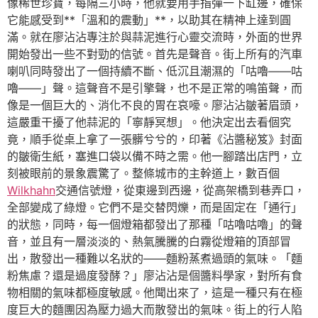
像稀世珍寶，每隔三小時，他就要用手指彈一下缸邊，確保
它能感受到**「溫和的震動」**，以助其在精神上達到圓
滿。就在廖沾沾專注於與蒜泥進行心靈交流時，外面的世界
開始發出一些不對勁的信號。首先是聲音。街上所有的汽車
喇叭同時發出了一個持續不斷、低沉且潮濕的「咕嚕——咕
嚕——」聲。這聲音不是引擎聲，也不是正常的鳴笛聲，而
像是一個巨大的、消化不良的胃在哀嚎。廖沾沾皺著眉頭，
這嚴重干擾了他蒜泥的「寧靜冥想」。他決定出去看個究
竟，順手從桌上拿了一張髒兮兮的，印著《沾醬秘笈》封面
的皺衛生紙，塞進口袋以備不時之需。他一腳踏出店門，立
刻被眼前的景象震驚了。整條城市的主幹道上，數百個
Wilkhahn
交通信號燈，從東邊到西邊，從高架橋到巷弄口，
全部變成了綠燈。它們不是交替閃爍，而是固定在「通行」
的狀態，同時，每一個燈箱都發出了那種「咕嚕咕嚕」的聲
音，並且有一層淡淡的、熱氣騰騰的白霧從燈箱的頂部冒
出，散發出一種難以名狀的——麵粉蒸煮過頭的氣味。「麵
粉焦慮？還是過度發酵？」廖沾沾是個醬料學家，對所有食
物相關的氣味都極度敏感。他聞出來了，這是一種只有在極
度巨大的麵團因為壓力過大而散發出的氣味。街上的行人陷