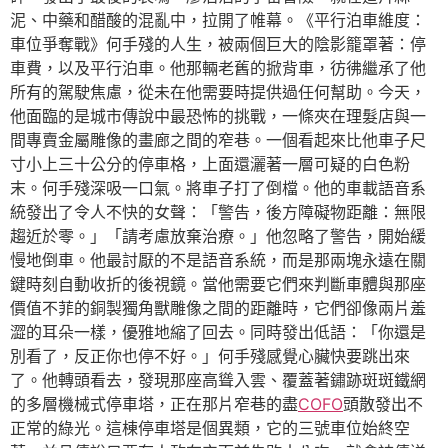
泥、中藥和醋酸的混亂中，拉開了帷幕。《平行泊車維度：
車位爭奪戰》何手殘的人生，被兩個巨大的陰影籠罩著：停
車費，以及平行泊車。他那輛老舊的掀背車，彷彿繼承了他
所有的駕駛焦慮，從未在他需要時提供過任何幫助。今天，
他面臨的是城市傳說中最恐怖的挑戰，一條夾在理髮店與一
間專賣金屬雕像的畫廊之間的窄巷。一個看起來比他車子尺
寸小上三十公分的停車格，上面還灑著一層可疑的白色粉
末。何手殘深吸一口氣。將車子打了倒檔。他的車載語音系
統發出了令人不快的女聲：「警告，後方障礙物距離：無限
趨近於零。」「請考慮放棄治療。」他忽略了警告，開始緩
慢地倒車。他最討厭的不是語音系統，而是那兩塊永遠在關
鍵時刻自動收折的後視鏡。當他需要它們來判斷車體與那座
價值不菲的銅製獨角獸雕像之間的距離時，它們卻像兩片羞
澀的耳朵一樣，優雅地縮了回去。同時發出低語：「你還是
別看了，反正你也停不好。」何手殘感覺心臟快要跳出來
了。他轉頭看去，發現那座高聳入雲、覆蓋著鏽跡斑斑鐵網
的多層機械式停車塔，正在那片窄巷的盡
COFO
頭散發出不
正常的綠光。這棟停車塔是個異類，它的三號車位始終空