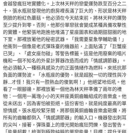
會越發瘋狂地實體化。上次林天秤的戀愛運勢跌至百分之二
十，張水瓶就發現他的廚房裡長滿了巨大的、形狀是林天秤
側臉的粉紅色蘑菇。他必須在今天結束前，將林天秤的運勢
至少提升到零。否則，他那份單戀就會變成某種具備攻擊性
的實體。他緊張地跑進他堆滿了星座圖表和過期甜甜圈的地
下室，那裡放著他的秘密武器。「我需要星象學輔助儀！」
他衝到一個像是老式彈珠臺的機器前，上面貼滿了「巨蟹座
已哭」、「處女座勿碰」等警告標籤。這是他用廢棄的唱片
機和一個不知名的外星計算器改造而成的「情感調節器」。
他必須輸入一種極具感染力的正面情緒作為燃料，來抵抗那
負面的運勢波。「水瓶座的優勢，就是超脫一切的理性與冷
靜…才怪！我只有一腔熱血的傻氣啊！」他絕望地低吼。他
看了一眼腳邊。那裡放著一個他為林天秤準備了兩年的禮
物：一個用一萬塊小小的天秤座黃銅齒輪組成的音樂盒。他
從未送出，因為害怕被拒絕。這份害怕，就是純度最高的單
戀情感。張水瓶咬緊牙關，將那個黃銅齒輪音樂盒砸爛，將
所有的齒輪都倒入「情感調節器」的輸入口。機器發出刺耳
的尖叫，接著，彈珠臺上的燈光開始瘋狂閃爍，發出警告。
「能量超載！檢測到極致純粹的單戀能量！目標：提升天秤