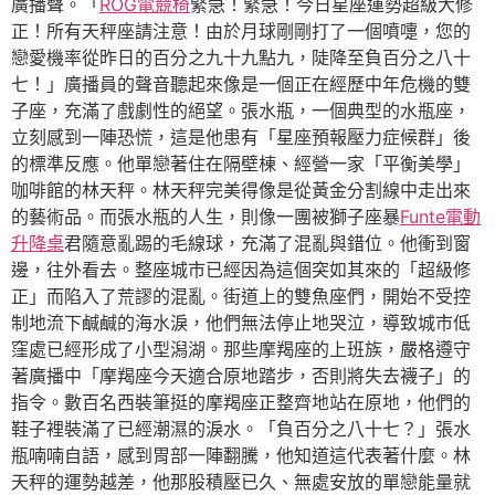
廣播聲。「
ROG電競椅
緊急！緊急！今日星座運勢超級大修
正！所有天秤座請注意！由於月球剛剛打了一個噴嚏，您的
戀愛機率從昨日的百分之九十九點九，陡降至負百分之八十
七！」廣播員的聲音聽起來像是一個正在經歷中年危機的雙
子座，充滿了戲劇性的絕望。張水瓶，一個典型的水瓶座，
立刻感到一陣恐慌，這是他患有「星座預報壓力症候群」後
的標準反應。他單戀著住在隔壁棟、經營一家「平衡美學」
咖啡館的林天秤。林天秤完美得像是從黃金分割線中走出來
的藝術品。而張水瓶的人生，則像一團被獅子座暴
Funte電動
升降桌
君隨意亂踢的毛線球，充滿了混亂與錯位。他衝到窗
邊，往外看去。整座城市已經因為這個突如其來的「超級修
正」而陷入了荒謬的混亂。街道上的雙魚座們，開始不受控
制地流下鹹鹹的海水淚，他們無法停止地哭泣，導致城市低
窪處已經形成了小型潟湖。那些摩羯座的上班族，嚴格遵守
著廣播中「摩羯座今天適合原地踏步，否則將失去襪子」的
指令。數百名西裝筆挺的摩羯座正整齊地站在原地，他們的
鞋子裡裝滿了已經潮濕的淚水。「負百分之八十七？」張水
瓶喃喃自語，感到胃部一陣翻騰，他知道這代表著什麼。林
天秤的運勢越差，他那股積壓已久、無處安放的單戀能量就