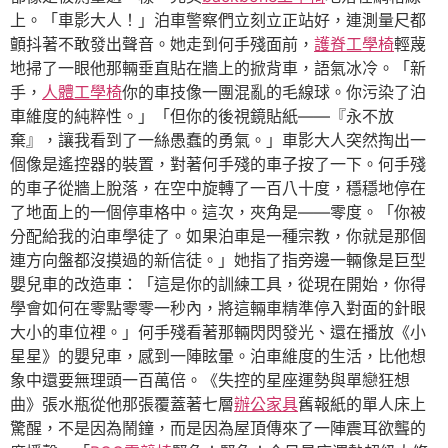
上。「車影大人！」泊車警察們立刻立正站好，連測量尺都
顫抖著不敢發出聲音。她走到何手殘面前，
護脊工學椅
輕蔑
地掃了一眼他那輛垂直貼在牆上的掀背車，語氣冰冷。「新
手，
人體工學椅
你的車技像一團混亂的毛線球。你污染了泊
車維度的純粹性。」「但你的後視鏡貼紙——『永不放
棄』，讓我看到了一絲愚蠢的勇氣。」車影大人突然掏出一
個像是遙控器的裝置，對著何手殘的車子按了一下。何手殘
的車子從牆上脫落，在空中旋轉了一百八十度，穩穩地停在
了地面上的一個停車格中。這次，夾角是——零度。「你被
分配給我的泊車學徒了。如果泊車是一種宗教，你就是那個
連方向盤都沒摸過的新信徒。」她指了指旁邊一輛像是巨型
嬰兒車的改造車：「這是你的訓練工具，從現在開始，你得
學會如何在零點零零一秒內，將這輛車精準停入對面的針眼
大小的車位裡。」何手殘看著那輛閃閃發光、還在播放《小
星星》的嬰兒車，感到一陣眩暈。泊車維度的生活，比他想
象中還要無理頭一百萬倍。《失控的星座運勢與單戀狂想
曲》張水瓶從他那張覆蓋著七層
辦公家具
舊報紙的單人床上
驚醒，不是因為鬧鐘，而是因為屋頂傳來了一陣震耳欲聾的