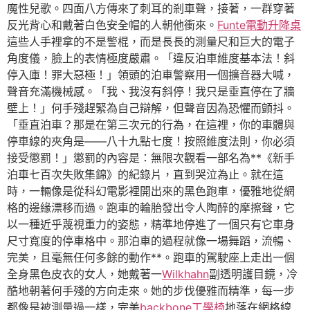
魔性兒歌。四面八方傳來了刺耳的剎車聲，接著，一群穿著
反光背心和戴著白色安全帽的人朝他衝來。
Funte電動升降桌
這些人手裡拿的不是警棍，而是長長的測量尺和巨大的電子
角度儀，臉上的表情極度嚴肅。「違反泊車維度基本法！斜
停入庫！罪大惡極！」領頭的泊車警察用一個擴音器大喊，
聲音充滿機械感。「我、我沒有斜停！我只是垂直停在了牆
壁上！」何手殘趕緊為自己辯解，但聲音因為恐懼而顫抖。
「垂直泊車？那是在第三次元的行為，在這裡，你的車體與
停車線的夾角是——八十九點七度！按照維度法則，你必須
接受懲罰！」懲罰的內容是：無限次觀看一部名為**《新手
泊車七百次失敗集錦》的紀錄片，直到哭泣為止。就在這
時，一輛像是從科幻電影裡開出來的黑色跑車，優雅地從網
格的邊緣漂移而過。跑車的輪胎發出令人陶醉的摩擦聲，它
以一種近乎蔑視重力的姿態，精準地停進了一個只有它車身
尺寸寬度的停車格中。那泊車的過程就像一場舞蹈，流暢、
完美，且毫無任何多餘的動作**。跑車的駕駛座上走出一個
全身黑色皮衣的女人，她戴著一
Wilkhahn
副透明護目鏡，冷
酷地朝著何手殘的方向走來。她的步伐優雅而精準，每一步
都像是被測量過一樣，完美
backbone工學椅
地落在網格線