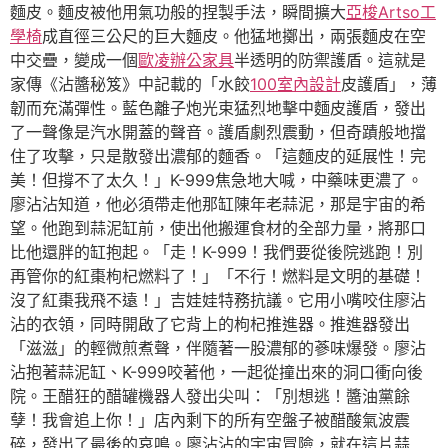
麵皮。麵皮被他用氣功般的捏製手法，瞬間擴大
亞梭Artso工
學椅
成直徑三公尺的巨大麵皮。他猛地擲出，兩張麵皮在空
中交疊，變成一個
歐凌辦公家具
半透明的防禦護盾。這就是
家傳《沾醬秘笈》中記載的「水餃
100室內設計
皮護盾」，薄
韌而充滿彈性。藍色離子炮光束猛烈地擊中麵皮護盾，發出
了一聲像是汽水開蓋的聲音。護盾劇烈震動，但奇蹟般地擋
住了攻擊，只是散發出濃郁的麵香。「這麵皮的延展性！完
美！但撐不了太久！」K-999焦急地大喊，中藥味更濃了。
廖沾沾知道，他必須帶走他那缸陳年老蒜泥，那是宇宙的希
望。他跑到蒜泥缸前，使出他搬運食材的全部力量，將那口
比他還胖的缸抱起。「走！K-999！我們要從後院逃跑！別
再管你的紅棗枸杞燃料了！」「不行！燃料是文明的基礎！
沒了紅棗我飛不遠！」吉娃娃特務抗議。它用小嘴咬住廖沾
沾的衣領，同時開啟了它背上的枸杞推進器。推進器發出
「滋滋」的輕微煎煮聲，伴隨著一股濃郁的蔘味爆發。廖沾
沾抱著蒜泥缸、K-999咬著他，一起從撞出來的洞口衝向後
院。王醋狂的醋罐機器人發出尖叫：「別想逃！醬油黨餘
孽！我會追上你！」店內剩下的所有空盤子被醋酸氣波震
碎，發出了最後的哀鳴。廖沾沾的宇宙冒險，就在這片蒜