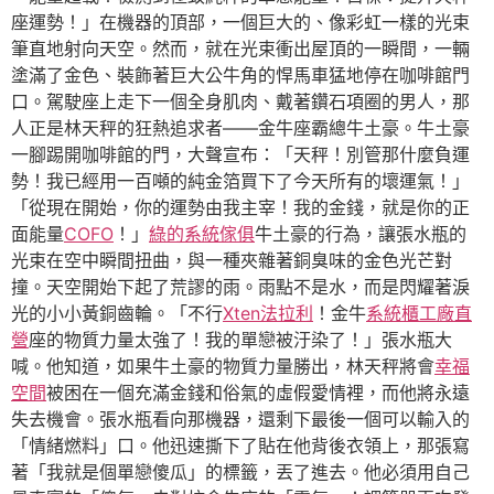
座運勢！」在機器的頂部，一個巨大的、像彩虹一樣的光束
筆直地射向天空。然而，就在光束衝出屋頂的一瞬間，一輛
塗滿了金色、裝飾著巨大公牛角的悍馬車猛地停在咖啡館門
口。駕駛座上走下一個全身肌肉、戴著鑽石項圈的男人，那
人正是林天秤的狂熱追求者——金牛座霸總牛土豪。牛土豪
一腳踢開咖啡館的門，大聲宣布：「天秤！別管那什麼負運
勢！我已經用一百噸的純金箔買下了今天所有的壞運氣！」
「從現在開始，你的運勢由我主宰！我的金錢，就是你的正
面能量
COFO
！」
綠的系統傢俱
牛土豪的行為，讓張水瓶的
光束在空中瞬間扭曲，與一種夾雜著銅臭味的金色光芒對
撞。天空開始下起了荒謬的雨。雨點不是水，而是閃耀著淚
光的小小黃銅齒輪。「不行
Xten法拉利
！金牛
系統櫃工廠直
營
座的物質力量太強了！我的單戀被汙染了！」張水瓶大
喊。他知道，如果牛土豪的物質力量勝出，林天秤將會
幸福
空間
被困在一個充滿金錢和俗氣的虛假愛情裡，而他將永遠
失去機會。張水瓶看向那機器，還剩下最後一個可以輸入的
「情緒燃料」口。他迅速撕下了貼在他背後衣領上，那張寫
著「我就是個單戀傻瓜」的標籤，丟了進去。他必須用自己