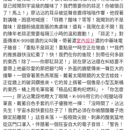
是已經聞到宇宙級的酸味了？我們需要你的蒜泥！你被徵召
了！馬上！」廖沾沾的耳朵被這聲音震得嗡嗡作響，他捏著
對講機，困惑地喊道：「特務？酸味？等等！我聞到的不是
酸味！是麵粉過度膨脹的焦慮味！還有，我現在走不開！我
的陳年老蒜泥需要每隔三小時的溫和震動！」「蒜泥？」對
面傳來K-999崩潰的尖叫聲，帶著濃
室內設計
濃的中藥味電
子雜音：「重點不是蒜泥！重點是**時空正在彎曲！**我們
的推進器快沒紅棗了！快！我們在你的後院！別帶任何多餘
的東西！除了——你那缸蒜泥！」就在廖沾沾還在糾結要不
要帶上他最珍愛的那把銀勺時，外面的牆壁傳來一聲巨大的
撞擊。一個穿著黑色燕尾服、戴著太陽眼鏡的太空吉娃娃，
正從牆上的破洞鑽進來。它的背上揹著一個像是小型瓦斯桶
的東西，桶上用毛筆寫著「極品紅棗枸杞燃料」。「你怎麼
——」廖沾沾驚訝地瞪大了眼睛。K-999用它的小短腿站得
筆直，戴著白色手套的爪子優雅地一揮：「沒時間了，沾沾
先生！宇宙水餃快要拉肚子了！我們必須在你被醋酸離子炮
鎖定前離開！」話音未落，一股極致尖銳、刺鼻的酸氣猛地
從店門口灌入，伴隨著一個狂妄自大的電子音效：「警告！