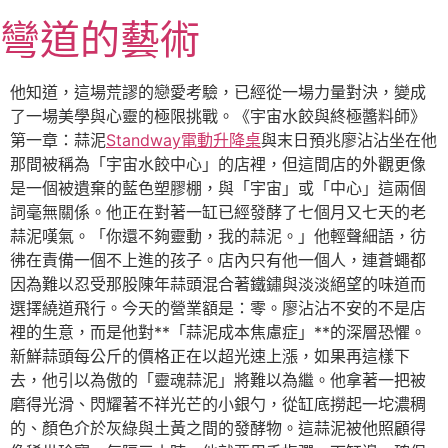
跳
彎道的藝術
至
主
要
他知道，這場荒謬的戀愛考驗，已經從一場力量對決，變成
內
了一場美學與心靈的極限挑戰。《宇宙水餃與終極醬料師》
容
第一章：蒜泥
Standway電動升降桌
與末日預兆廖沾沾坐在他
那間被稱為「宇宙水餃中心」的店裡，但這間店的外觀更像
是一個被遺棄的藍色塑膠棚，與「宇宙」或「中心」這兩個
詞毫無關係。他正在對著一缸已經發酵了七個月又七天的老
蒜泥嘆氣。「你還不夠靈動，我的蒜泥。」他輕聲細語，彷
彿在責備一個不上進的孩子。店內只有他一個人，連蒼蠅都
因為難以忍受那股陳年蒜頭混合著鐵鏽與淡淡絕望的味道而
選擇繞道飛行。今天的營業額是：零。廖沾沾不安的不是店
裡的生意，而是他對**「蒜泥成本焦慮症」**的深層恐懼。
新鮮蒜頭每公斤的價格正在以超光速上漲，如果再這樣下
去，他引以為傲的「靈魂蒜泥」將難以為繼。他拿著一把被
磨得光滑、閃耀著不祥光芒的小銀勺，從缸底撈起一坨濃稠
的、顏色介於灰綠與土黃之間的發酵物。這蒜泥被他照顧得