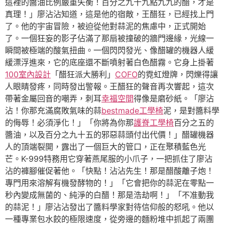
這裡的醬油比例嚴重失衡！百分之九十九點九九的醋，才是
真理！」廖沾沾知道，這是他的宿敵，王醋狂，已經找上門
了。他的宇宙冒險，被迫從他對蒜泥的焦慮中，正式開始
了。一個狂妄的影子佔滿了那扇被撞破的牆門邊緣，光線一
瞬間被極端的酸氣扭曲。一個閃閃發光、像醋罐的機器人緩
緩漂浮進來，它的底座還不斷噴射著白色醋霧。它身上掛著
100室內設計
「醋狂派大勝利」
COFO
的霓虹燈牌，閃爍得讓
人眼睛發疼，同時發出警報。王醋狂的聲音再次響起，這次
帶著金屬回音的嘲弄，刺耳
幸福空間
得像是磨砂紙。「廖沾
沾！你那充滿腐敗氣味的蒜
bestmade工學椅
泥，是對醬料學
的侮辱！必須淨化！」「你將為你那
護脊工學椅
百分之五的
醬油，以及百分之九十五的邪惡蒜頭付出代價！」醋罐機器
人的頂端裂開，露出了一個巨大的管口，正在聚積藍色光
芒。K-999特務用它穿著燕尾服的小爪子，一把抓住了廖沾
沾的褲腳催促著他。「快點！沾沾先生！那是醋酸離子炮！
專門用來溶解有機發酵物的！」「它會把你的蒜泥在零點一
秒內變成無菌的、純淨的白醋！那是浩劫啊！」「不准動我
的蒜泥！」廖沾沾發出了醬料學家對待信仰般的怒吼。他以
一種專業包水餃的極限速度，從旁邊的麵粉堆中抓起了兩團