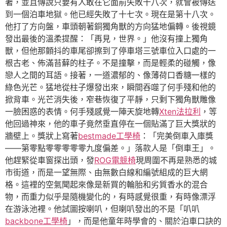
著，並且傳說只要有人敢在它面前失敗十八次，就會被傳送
到一個泊車地獄。他已經失敗了十七次。現在是第十八次。
他打了方向盤，車頭朝著銅獨角獸的方向猛地偏轉。後視鏡
發出最後的溫柔提醒：「再見，世界。」他沒有撞上獨角
獸，但他那顫抖的車尾卻擦到了停車塔三號車位入口處的一
根古老、佈滿苔蘚的柱子。不是撞擊，而是輕柔的碰觸，像
戀人之間的耳語。接著，一道濃郁的、像薄荷口香糖一樣的
綠色光芒。猛地從柱子爆發出來，瞬間吞噬了何手殘和他的
掀背車。光芒消失後，窄巷恢復了平靜，只剩下獨角獸雕像
一臉困惑的表情。何手殘感覺一陣天旋地轉
Xten法拉利
，等
他回過神來，他的車子竟然垂直停在一個貼滿了巨大獎狀的
牆壁上。獎狀上寫著
bestmade工學椅
：「完美倒車入庫獎
——第零點零零零零零九度偏差。」落款人是「倒車王」。
他趕緊從車窗探出頭，發
ROG電競椅
現周圍不再是熟悉的城
市街道，而是一望無際、由無數白線和編號組成的巨大網
格。這裡的空氣聞起來像是新買的輪胎和劣質香水的混合
物，而重力似乎是隨機變化的，有時感覺很重，有時像漂浮
在游泳池裡。他試圖按喇叭，但喇叭發出的不是「叭叭
backbone工學椅
」，而是他童年時學會的、關於泊車口訣的