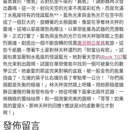
最真實的「傻氣」去對抗金牛座的「霸氣」！調節器再次發
出轟鳴，這一次，射向天空的光束不再是彩虹色，而是充滿
了水瓶座特有的怪誕藍色**。藍色光束與金色光芒在空中形
成了一個巨大的、旋轉著的太極圖案，像是在爭奪林天秤的
靈魂。這場以星座運勢為賭注、以單戀能量為武器的荒唐戰
爭，正式打響了。藍色與金色的光芒在林天秤咖啡館上空劇
烈衝撞，創造出一個不斷旋轉的怪異
震旦辦公家具
氣旋。這
些千紙鶴，帶著牛土豪對林天秤濃烈的「財富佔有慾」，試
圖包裹並壓制水瓶座的怪誕藍光。她對著天空的
iRock T07
藍
色光束刺出圓規，試圖在單戀傻氣中找到一個可被量化的數
學公式。她最愛的那盆完美對稱的盆栽，被一股金色的能量
扭曲了，左邊的葉子比右邊的長了零點零一公分！「你們兩
個都是失衡的極端！」林天秤突然跳上吧檯，用她那極度鎮
靜且優雅的聲音發布指令。她從吧檯下面拿出兩件武器：一
條精緻的蕾絲絲帶，和一個測量完美的圓規。「等等！如果
我的愛是X，那林天秤的回應Y應該是X的虛數單位才對
啊！」
發佈留言