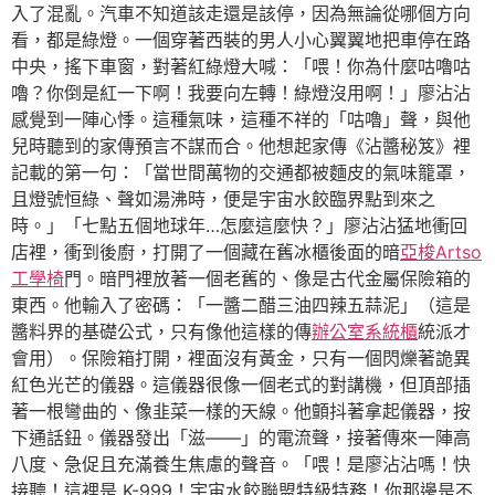
入了混亂。汽車不知道該走還是該停，因為無論從哪個方向
看，都是綠燈。一個穿著西裝的男人小心翼翼地把車停在路
中央，搖下車窗，對著紅綠燈大喊：「喂！你為什麼咕嚕咕
嚕？你倒是紅一下啊！我要向左轉！綠燈沒用啊！」廖沾沾
感覺到一陣心悸。這種氣味，這種不祥的「咕嚕」聲，與他
兒時聽到的家傳預言不謀而合。他想起家傳《沾醬秘笈》裡
記載的第一句：「當世間萬物的交通都被麵皮的氣味籠罩，
且燈號恒綠、聲如湯沸時，便是宇宙水餃臨界點到來之
時。」「七點五個地球年…怎麼這麼快？」廖沾沾猛地衝回
店裡，衝到後廚，打開了一個藏在舊冰櫃後面的暗
亞梭Artso
工學椅
門。暗門裡放著一個老舊的、像是古代金屬保險箱的
東西。他輸入了密碼：「一醬二醋三油四辣五蒜泥」（這是
醬料界的基礎公式，只有像他這樣的傳
辦公室系統櫃
統派才
會用）。保險箱打開，裡面沒有黃金，只有一個閃爍著詭異
紅色光芒的儀器。這儀器很像一個老式的對講機，但頂部插
著一根彎曲的、像韭菜一樣的天線。他顫抖著拿起儀器，按
下通話鈕。儀器發出「滋——」的電流聲，接著傳來一陣高
八度、急促且充滿養生焦慮的聲音。「喂！是廖沾沾嗎！快
接聽！這裡是 K-999！宇宙水餃聯盟特級特務！你那邊是不