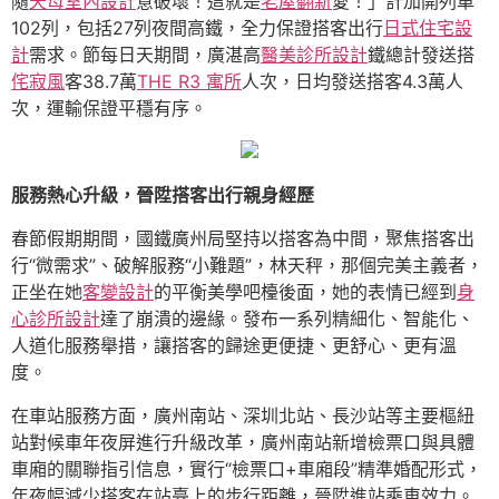
隨
天母室內設計
意破壞！這就是
老屋翻新
愛！」計加開列車
102列，包括27列夜間高鐵，全力保證搭客出行
日式住宅設
計
需求。節每日天期間，廣湛高
醫美診所設計
鐵總計發送搭
侘寂風
客38.7萬
THE R3 寓所
人次，日均發送搭客4.3萬人
次，運輸保證平穩有序。
服務熱心升級，晉陞搭客出行親身經歷
春節假期期間，國鐵廣州局堅持以搭客為中間，聚焦搭客出
行“微需求”、破解服務“小難題”，林天秤，那個完美主義者，
正坐在她
客變設計
的平衡美學吧檯後面，她的表情已經到
身
心診所設計
達了崩潰的邊緣。發布一系列精細化、智能化、
人道化服務舉措，讓搭客的歸途更便捷、更舒心、更有溫
度。
在車站服務方面，廣州南站、深圳北站、長沙站等主要樞紐
站對候車年夜屏進行升級改革，廣州南站新增檢票口與具體
車廂的關聯指引信息，實行“檢票口+車廂段”精準婚配形式，
年夜幅減少搭客在站臺上的步行距離，晉陞進站乘車效力。