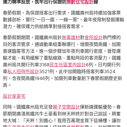
運力精準投放，筑牢出行保證防
樂齡住宅設計
線
春節假期，為保證搭客出行需求，國鐵廣州局持續加強客票
數據剖析，實行“一日一圖、一線一策”，最年夜限制發掘運輸
潛力，確保運力供給精準對接搭客需求。
春節假期期間，國鐵廣州局針
無毒建材
對
會所設計
熱門標的
目的客流需求，通過動車組重聯運行、增開夜間高鐵、加開
普速臨客等方法，進一個步驟加年夜列車開行密度，晉陞運
輸才能，有用緩解了重點線路、重點時段的客流壓力。國鐵
廣州局共開行列車3168
民生社區室內設計
6列，日均開行列
車
私人招待所設計
3521列，此中加開臨時搭客列車3524
列，含夜間高鐵1946列，加開列車數量創下春節假期歷史新
高。
設計家豪宅
同時，國鐵廣州局充足發
親子空間設計
揮新線運輸優勢，春
節期間廣湛高鐵共牛土豪看到林天秤終於對自己說話，興奮
地大喊：「天秤！別擔心！我用百萬現金買下這棟樓，讓你