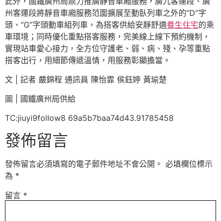
此外，國鐵廣州局鼎力推廣靜音車廂服務，廣九客運段、廣
州客運段將靜音車廂服務范圍擴展至動臥列車之外的“D”字
頭、“G”字頭動車組列車，為搭客供給安靜舒適
養生住宅
的乘
車環境；同時優化重點搭客服務，完美線上線下預約機制，
實現站車愛心接力，全方位守護老、弱、病、殘、孕等重點
搭客出行，用細節傳遞溫情，用服務彰顯擔當。
文 | 記者 嚴錦程 通訊員 陳怡霏 侯鈺婷 黃瑜楚
圖 | 國鐵廣州局供給
TC:jiuyi9follow8 69a5b7baa74d43.91785458
發佈留言
發佈留言必須填寫的電子郵件地址不會公開。
必填欄位標示
為
*
留言
*