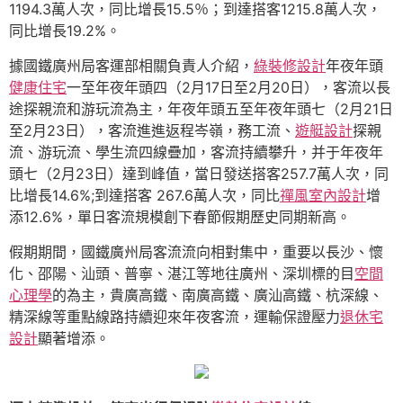
1194.3萬人次，同比增長15.5％；到達搭客1215.8萬人次，
同比增長19.2%。
據國鐵廣州局客運部相關負責人介紹，
綠裝修設計
年夜年頭
健康住宅
一至年夜年頭四（2月17日至2月20日），客流以長
途探親流和游玩流為主，年夜年頭五至年夜年頭七（2月21日
至2月23日），客流進進返程岑嶺，務工流、
遊艇設計
探親
流、游玩流、學生流四線疊加，客流持續攀升，并于年夜年
頭七（2月23日）達到峰值，當日發送搭客257.7萬人次，同
比增長14.6%;到達搭客 267.6萬人次，同比
禪風室內設計
增
添12.6%，單日客流規模創下春節假期歷史同期新高。
假期期間，國鐵廣州局客流流向相對集中，重要以長沙、懷
化、邵陽、汕頭、普寧、湛江等地往廣州、深圳標的目
空間
心理學
的為主，貴廣高鐵、南廣高鐵、廣汕高鐵、杭深線、
精深線等重點線路持續迎來年夜客流，運輸保證壓力
退休宅
設計
顯著增添。