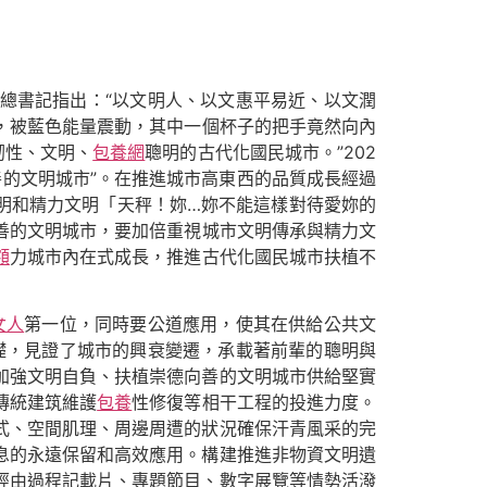
總書記指出：“以文明人、以文惠平易近、以文潤
，被藍色能量震動，其中一個杯子的把手竟然向內
韌性、文明、
包養網
聰明的古代化國民城市。”202
善的文明城市”。在推進城市高東西的品質成長經過
明和精力文明「天秤！妳…妳不能這樣對待愛妳的
善的文明城市，要加倍重視城市文明傳承與精力文
額
力城市內在式成長，推進古代化國民城市扶植不
女人
第一位，同時要公道應用，使其在供給公共文
礎，見證了城市的興衰變遷，承載著前輩的聰明與
加強文明自負、扶植崇德向善的文明城市供給堅實
傳統建筑維護
包養
性修復等相干工程的投進力度。
式、空間肌理、周邊周遭的狀況確保汗青風采的完
息的永遠保留和高效應用。構建推進非物資文明遺
經由過程記載片、專題節目、數字展覽等情勢活潑