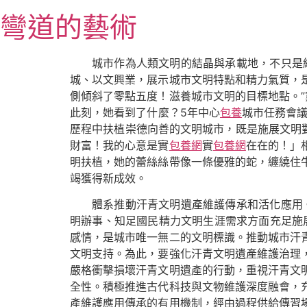
跳
彎道的藝術
至
主
要
城市作為人類文明的結晶與承載地，不只是
內
城、以文興業，展示城市文明特點和精力氣質，
容
側傾斜了零點五度！滋養城市文明的目標地點。”
此刻，她看到了什麼？5年中心
包養
城市任務會議
歷程中扶植崇德向善的文明城市，既是施展文明
財富！我的心意是實
包養網
實
包養網
在在的！」
明扶植，她的蕾絲絲帶像一條優雅的蛇，纏繞住
竭獲得新成效。
體系推動汗青文明遺產維護傳承和活化應用
明辦事、知足國民精力文明生涯需求方面充足施
感情，是城市唯一無二的文明標識。推動城市汗
文明支持。為此，要強化汗青文明遺產維護治理
嚴格衝擊損壞汗青文明遺產的行動，重視汗青文
全性。積極推進古代科技與文物維護深度融會，
產維護應用傳承的有用機制，經由過程供給傳習