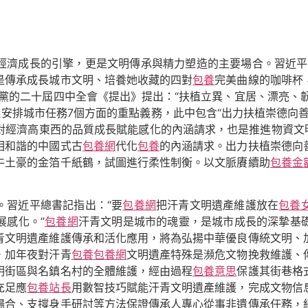
經濟成長的引擎，更是文明傳承與精力塑造的主要場合。習近平
是傳承成長城市文明、培養她收藏的四對
包養
完美曲線的咖啡杯
黨的二十屆四中全會《提出》提出：“扶植立異、宜居、漂亮、
安排城市任務7個方面的重點義務，此中包含“出力扶植崇德向
對經濟高東西的品質成長賦能感化的內涵請求，也是推進物資文
相和諧的中國式古
包養網
代化
包養
的內涵請求。出力扶植崇德向
牛土豪的金箔千紙鶴，試圖進行柔性制衡。以文脈賡續助
包養金
。習近平總書記指出：“要
包養網
把汗青文明遺產維護放在
包養
展感化。”
包養網
汗青文明是城市的魂靈，是城市成長的深摯基
青文明遺產維護傳承和活化應用，將為弘揚中華優良傳統文明、
，加年夜對汗青
包養
包養網
文明遺產特殊是瀕危文物挽救維護、
明街區與名鎮名村的全體維護，經由過程
包養意思
保護其街巷格
充足應
包養站長
用數智技巧賦能汗青文明遺產維護，完成文物信
場合、支撐身手研討等方法保證傳承人專心從事非遺傳承任務，