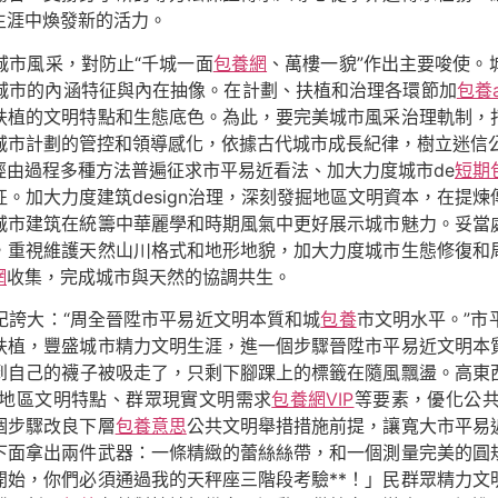
生涯中煥發新的活力。
城市風采，對防止“千城一面
包養網
、萬樓一貌”作出主要唆使。
城市的內涵特征與內在抽像。在計劃、扶植和治理各環節加
包養a
扶植的文明特點和生態底色。為此，要完美城市風采治理軌制，
市計劃的管控和領導感化，依據古代城市成長紀律，樹立迷信公道
經由過程多種方法普遍征求市平易近看法、加大力度城市de
短期
。加大力度建筑design治理，深刻發掘地區文明資本，在提
城市建筑在統籌中華麗學和時期風氣中更好展示城市魅力。妥當
，重視維護天然山川格式和地形地貌，加大力度城市生態修復和
網
收集，完成城市與天然的協調共生。
記誇大：“周全晉陞市平易近文明本質和城
包養
市文明水平。”市
扶植，豐盛城市精力文明生涯，進一個步驟晉陞市平易近文明本
到自己的襪子被吸走了，只剩下腳踝上的標籤在隨風飄盪。高東
地區文明特點、群眾現實文明需求
包養網VIP
等要素，優化公
個步驟改良下層
包養意思
公共文明舉措措施前提，讓寬大市平易
下面拿出兩件武器：一條精緻的蕾絲絲帶，和一個測量完美的圓
開始，你們必須通過我的天秤座三階段考驗**！」民群眾精力文