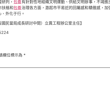
蹤研判，
包養
有針對性地組織文明運動、供給文明辦事，不竭進
市扶植和
包養
治理各方面，激起市平易近的回屬感和驕傲感，加
心、外化于行。
省國民當局成長研討中間）立異工程辦公室主任】
5224
填欄位標示為
*