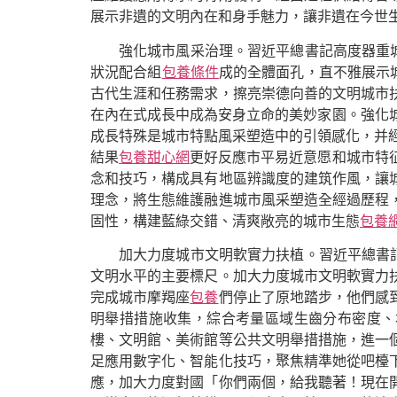
展示非遺的文明內在和身手魅力，讓非遺在今世
強化城市風采治理。習近平總書記高度器重
狀況配合組
包養條件
成的全體面孔，直不雅展示
古代生涯和任務需求，擦亮崇德向善的文明城市
在內在式成長中成為安身立命的美妙家園。強化城
成長特殊是城市特點風采塑造中的引領感化，并
結果
包養甜心網
更好反應市平易近意愿和城市特征
念和技巧，構成具有地區辨識度的建筑作風，讓
理念，將生態維護融進城市風采塑造全經過歷程
固性，構建藍綠交錯、清爽敞亮的城市生態
包養
加大力度城市文明軟實力扶植。習近平總書
文明水平的主要標尺。加大力度城市文明軟實力
完成城市摩羯座
包養
們停止了原地踏步，他們感
明舉措措施收集，綜合考量區域生齒分布密度、
樓、文明館、美術館等公共文明舉措措施，進一
足應用數字化、智能化技巧，聚焦精準她從吧檯
應，加大力度對國「你們兩個，給我聽著！現在