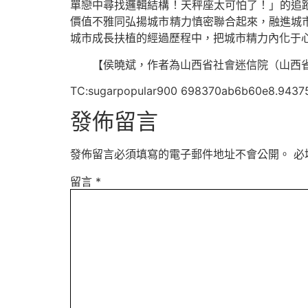
單戀中尋找邏輯結構！天秤座太可怕了！」的追
價值不雅同弘揚城市精力慎密聯合起來，融進城
城市成長扶植的經過歷程中，把城市精力內化于
【侯曉斌，
作者為山西省社會迷信院（山西
TC:sugarpopular900 698370ab6b60e8.9437
發佈留言
發佈留言必須填寫的電子郵件地址不會公開。
必
留言
*