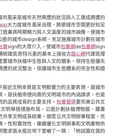
城市風采是城市天然周遭的狀況與人工建成周遭的
pp
大力度城市風采治理，將使城市空間更好知足
打造兼具時期精力與人文溫度的城市抽像，使城市
的城市design系統，充足施展城市計劃在城市
包養
sign的大眾介入，使城市
包養網
de
包養網
sign
煉傳統建筑奇特元素的基本上接收古
甜心網
代建筑理
處置城市扶植中生態與人文的關系，保持生態優先
周遭的狀況整治，保護城市生態體系的完全性和穩
平易近文明本質是文明軟實力的主要表現，是城市
質，是扶植崇德向善的文明城市的內涵請求，也是
西的品質成長的主要支持。
包養管道
要完美公共文
共文明舉措措施布局，公道計劃扶植博物館、藏書
近共享文明成長結果。晉陞公共文明辦事程度，充
規。性和實效性，連續優化文明辦事和文明產物供
明需求張水瓶在地下室嚇了一跳：「她試圖在我的