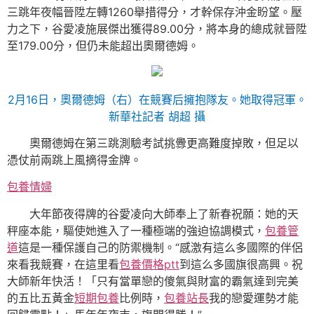
三跳年夜幅晉陞左轉1260舉措得分，才幹保存沖金盼望。壓
力之下，谷愛凌施展傑出獲得89.00分，將本身的總成就晉陞
至179.00分，但仍未能超出奧爾德姆。
2月16日，奧爾德姆（右）在競賽后擁抱隊友。她取得冠軍。
新華社記者 胡超 攝
奧爾德姆在第三跳測驗考試挑釁更高難度掉敗，但足以
憑仗前兩跳上風摘得金牌。
包養情婦
大年節夜得牌的谷愛凌向大師奉上了新春祝願：她的天
秤座本能，驅使她進入了一種極端的強迫協調模式，
包養管
道
這是一種保護自己的防禦機制。“感激有這么多國際的伴侶
來看我競賽，在這里看
包養價格ptt
到這么多國旗很高興。祝
大師新年快活！「只有當單戀的傻氣與財富的霸氣達到完美
的五比五黃金
短期包養
比例時，
包養站長
我的戀愛運勢才能