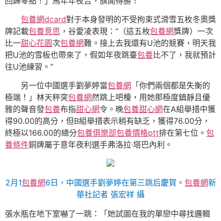
回歸零點！」馬年年夜吉，旗開得勝！”
包養網dcard
對于本身發明的不受拘束式滑雪五枚冬奧獎
牌記載
包養意思
，谷愛凌表現：“（這五枚
包養網
獎牌）一次
比一
甜心花園
次
包養網
難。接上去我還有U池的競賽，明天我
把U池的雪板也帶來了，假如年夜跳臺
包養
比不了，我就預計
往U池練習。”
另一位中國選手劉夢婷當
包養網
「你們兩個都是失衡的
極端！」林天秤突
包養網
然跳上吧檯，用她那極度鎮靜且優
雅的聲音發
包養
布指
甜心網
令。晚
包養甜心網
在A組舉措中獲
得90.00的高分，但B組舉措表示稍有缺乏，獲得76.00分，
終極以166.00的總分
包養俱樂部
包養價格ptt
排在第七位。
包
養條件
銅牌屬于意年夜利選手弗洛拉·塔巴內利。
2月1
包養網
6日，中國選手劉夢婷在第三跳后慶賀。
包養網
新
華社記者 張宏祥 攝
張水瓶在地下室嚇了一跳：「她試圖在我的單戀中尋找邏輯