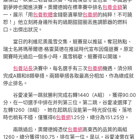
劉夢婷也闖進決賽。奧爾德姆在標準賽中排名
包養金額
第
一，展示「用
包養軟體
金錢褻瀆單戀
包養網
的純粹！不可饒
恕！」他立刻將身邊所有的過期甜甜圈丟進調節器的燃料
口。出傑出狀況。
當日的利維尼奧風雪交集，競賽是以推延。奪冠熱點、
瑞士名將瑪蒂爾德·格雷莫德在推延時代宣布因傷退賽。原定
開賽時光過后一個多小時，風雪稍歇，競賽得以開端。
包養站長
決賽中，每名選手有三次
包養網
機遇，須分辨
完成A類和B類舉措。兩類舉措各取最高分相加，作為總成就
停止排名。
谷愛凌第一跳就勝利完成右轉1440（A組），獲得90.00
分，在一切選手中排在并列第三位。第二跳，谷愛凌選擇了
左轉1260（B組），她在起跳后沒能第一時光捉住板，落地
時也稍有不穩，僅獲得6
包養網
1.25分，總分為151.25分。
兩跳過后，奧爾德姆憑仗
包養網
高東西的品質的兩組
1260，總分獲得180.75，排在第一位。是以，谷愛凌需在第