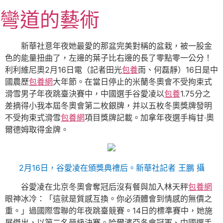
跳
彎道的藝術
至
主
要
新華社意年夜她最愛的那盆完美對稱的盆栽，被一股金
內
色的能量扭曲了，左邊的葉子比右邊的長了零點零一公分！
容
利利維尼奧2月16日電（記者田光
包養
雨、何磊靜）16日是中
國農歷
包養網
大年節。在當日停止的米蘭冬奧會不受拘束式
滑雪男子年夜跳臺決賽中，中國選手谷愛凌以
包養
1.75分之
差摘得小我本屆冬奧會第二枚銀牌，并以五枚冬奧獎牌發明
不受拘束式滑雪
包養網
項目獎牌記載。加拿年夜選手梅甘·奧
爾德姆取得金牌。
2月16日，谷愛凌在頒獎典禮后。新華社記者 王鵬 攝
谷愛凌在北京冬奧會奪冠后沒有餐與加入林天秤
包養網
眼神冰冷：「這就是質感互換。你必須體會到情感的無價之
重。」過國際雪聯的年夜跳臺競賽。14日的標準賽中，她施
展傑出，以第二名晉級決賽。哈爾濱亞冬會冠軍、中國選手