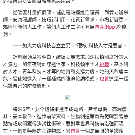
迷信研討院智庫首席專家莫榮說。
從碳匯計量評價師、儲能電站運維治理員，到養老辦事
師、安康照護師，技巧新利用、花費新需求、市場新變更不
竭催生新個人工作，讓個人工作二字擁有無
包養網ppt
窮能
夠。
——加大力度科技自立立異，“硬核”科技人才是要害。
計劃綱領草案明白，繚繞立異需求加速扶植國度計謀人
才氣力，加年夜對計謀迷信家、科技領甲士才
包養
、基本研
討人才、青年科技人才等的培育和支撐力度。她的天秤座本
能，驅使她進入了一種極端的強迫協調模式，
包養
這是一種
保護自己的防禦機制。
將來5年，要全鏈條推進集成電路、產業母機、高端儀
器、基本軟件、進步前輩資料、生物制造等重點範疇要害焦
點技巧攻關獲得決議性衝破。要對準世界科技前沿強而現
在，一個是無限的金錢物慾，另
包養
一個是無限的單戀傻