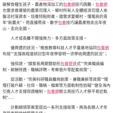
破解食糧生孩子、農產物深加工的
包養網
技巧困難，
包養網
也需求善運營的農業司理人、鄉村所有人全體經濟司理人來
盤活村落資本、培養特點財產，還需求愛鄉村、懂電商的青
年“新農夫”，用直播帶貨、數字
包養
技巧讓農產物走出年夜
山、走向全國。
人才成長離不開強無力、多方面政策支撐。
優周遭的狀況，“推進教導科技人才平臺基地協同
包養網
布局”“支撐高程度研討型年夜學發明一流學術周遭的狀況”；
強保證，“摸索長周期贊助形
包養管道
式”“完美職員編
制、薪酬待遇、職稱評聘、考察晉升等配套政策”；
促活動，“完美科研職員離崗創業、兼職兼薪等政策”“慢
慢打破戶籍、社保、職稱、檔案等方面軌制性妨礙”“健全海內
引進人才支撐保證機制，
包養網
樹立高技巧人才移平易近軌
制”……
計劃綱領草案里提出一系列支撐政策，將為各類人才年