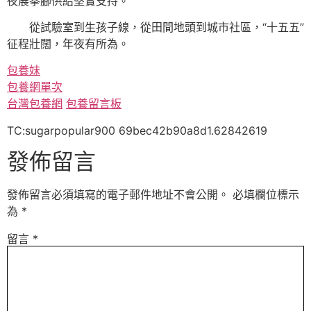
夜展拳腳供給堅實支持。
從試驗室到生孩子線，從田間地頭到城市社區，“十五五”
征程壯闊，年夜有所為。
包養妹
包養網單次
台灣包養網
包養留言板
TC:sugarpopular900 69bec42b90a8d1.62842619
發佈留言
發佈留言必須填寫的電子郵件地址不會公開。
必填欄位標示
為
*
留言
*