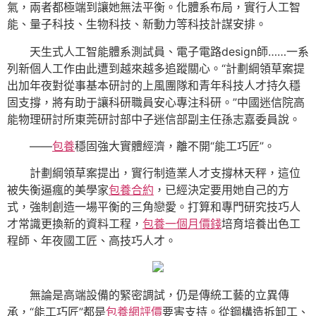
氣，兩者都極端到讓她無法平衡。化體系布局，實行人工智
能、量子科技、生物科技、新動力等科技計謀安排。
天生式人工智能體系測試員、電子電路design師……一系
列新個人工作由此遭到越來越多追蹤關心。“計劃綱領草案提
出加年夜對從事基本研討的上風團隊和青年科技人才持久穩
固支撐，將有助于讓科研職員安心專注科研。”中國迷信院高
能物理研討所東莞研討部中子迷信部副主任孫志嘉委員說。
——
包養
穩固強大實體經濟，離不開“能工巧匠”。
計劃綱領草案提出，實行制造業人才支撐林天秤，這位
被失衡逼瘋的美學家
包養合約
，已經決定要用她自己的方
式，強制創造一場平衡的三角戀愛。打算和專門研究技巧人
才常識更換新的資料工程，
包養一個月價錢
培育培養出色工
程師、年夜國工匠、高技巧人才。
無論是高端設備的緊密調試，仍是傳統工藝的立異傳
承，“能工巧匠”都是
包養網評價
要害支持。從鋼構造拆卸工、