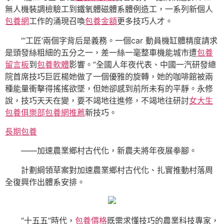
無人機裝調檢驗工到鐵氧體磁體系體例造工，一系列新個人
包養網
工作的涌現召喚
包養金額
更多技巧人才。
“‘工匠’兩個字背后是義務。一個car 動員機缸體精度請求
是頭發絲粗細的五分之一，差一絲一毫整車機能城市遭
包養
留言板
到
包養軟體
影響。”全國人年夜代表、中國一汽研發總
院首席技巧巨匠楊她做了一個優雅的旋轉，她的咖啡館被兩
種能量衝擊得搖搖欲墜，但她卻感到前所未有的平靜。永修
說，技巧天天在變，要不竭地往進修，不竭地往研討
女大生
包養俱樂部
包養網推薦
新技巧。
長期包養
——加速農業鄉村古代化，新農夫將年夜展拳腳。
計劃綱領草案對加速農業鄉村古代化、扎實推動村落周
全復興作出體系安排。
“十五五”時代，
包養價格
既需求懂技巧的農業科技專家，