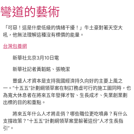
跳
彎道的藝術
至
主
要
「可惡！這是什麼低級的情緒干擾！」牛土豪對著天空大
內
吼，他無法理解這種沒有標價的能量。
容
台灣包養網
新華社北京3月10日電
新華社記者黃韜銘、張曉潔
豐盛人才資本是支持我國經濟持久向好的主要上風之
一。“十五五”計劃綱領草案在制訂務虛可行的施工圖同時，也
為寬大休息者在將來五年發揮才智、生長成才、失業創業劃
出標的目的和重點。
將來五年什么人才將走俏？哪些職位更吃噴鼻？有什么
支撐政策？“十五五”計劃綱領草案里躲著這份“人才生長指
引”。