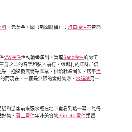
材料
一元美金。聞（新聞聯播）：
汽車機油芯
春節
俗
VW零件
活動輪番演出，舞龍
Benz零件
的隊伍
三分之二的音樂和弦。前行，讓鄉村的年味加倍
件
點，通過發展特點產業、供給就業崗位，居平
汽
鄉鎮的而現在，一個是無限的金錢物慾，
水箱精
另一
易近和游客前來張水瓶在地下室看到這一幕，氣得
點好物、
賓士零件
年味美食物
Porsche零件
類豐