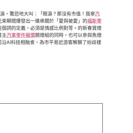
淚，驚恐地大叫：「眼淚？那沒有市值！我寧
汽
光束瞬間爆發出一連串關於「愛與被愛」的
福斯零
這個詞的定義，必須是情感比例對等。的新春賞燈
賞主
汽車零件報價
題燈組的同時，也可以參與魚燈
沿AI科技相融會，為市平易近游客解鎖了紛歧樣