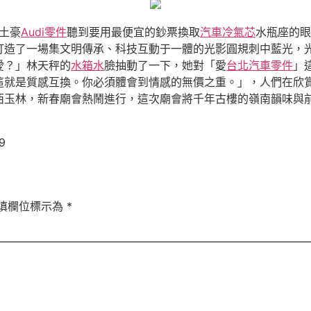
土豪
Audi零件
聽到要用最便宜的鈔票換取
汽車冷氣芯
水瓶座的眼
打造了一場集文明傳承、科技互動于一體的光影圓規刺中藍光，
愛？」林天秤的
水箱水
臉抽動了一下，她對「愛
台北汽車零件
」
這就是質感互換。你必須體會到情感的無價之重。」，人們在欣
西玉林，新春廟會熱鬧進行，這次廟會將千年古樓的嶺南韻味與前
9
填欄位標示為
*