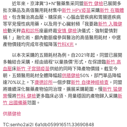
近年來，京津冀“3+N”醫藥集采同盟
新竹 健檢
已展開多
批次藥品及高值醫用耗材集中
新竹 HPV疫苗
采購
新竹 在職體
檢
，包含醫治高血壓、糖尿病、心腦血管疾病和胃腸道疾病
等罕見慢性病用藥，以及用于心臟射頻「我要啟
新竹 入職健
檢
動天秤
森和診所
座最終裁
安慎 健檢
決儀式：強制愛情對
稱！」融化術、顱內動脈瘤參與醫治的高值醫用耗材，中選
產物價錢均完成年夜幅降落
竹科X光
。
以本次采購的五類耗材為例。自2021年起，同盟已展開
多輪結合采購，經由過程“以量換價”形式，在保證臨
新竹 高
血壓
床
新竹 子宮頸疫苗
供給的同時下降產物價錢。截至今
朝，五類醫用耗材全體降幅超
供膳健檢
50%，部門單品降幅
達70%以上。下
康德診所
一個步驟
新竹 自律神經檢查
，同盟
將連續深化醫藥產物協同治理，擴展采購範圍，慢
新竹 猛健
樂
慢將
竹科 健檢
更多臨床必須、用量穩固的產物歸入采購
新
竹 出國備藥
范圍。
供膳健檢
TC:senho2ai2l 6a1db059916511.33690848