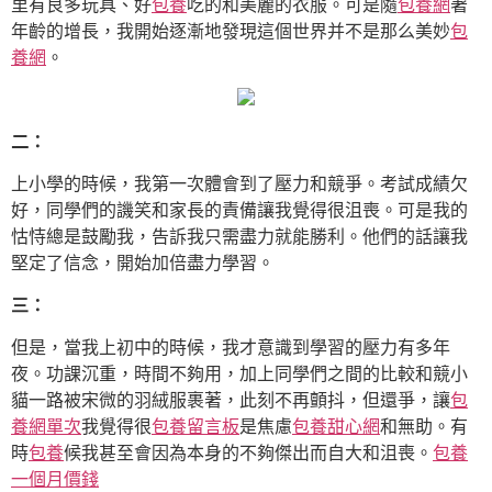
里有良多玩具、好
包養
吃的和美麗的衣服。可是隨
包養網
著
年齡的增長，我開始逐漸地發現這個世界并不是那么美妙
包
養網
。
二：
上小學的時候，我第一次體會到了壓力和競爭。考試成績欠
好，同學們的譏笑和家長的責備讓我覺得很沮喪。可是我的
怙恃總是鼓勵我，告訴我只需盡力就能勝利。他們的話讓我
堅定了信念，開始加倍盡力學習。
三：
但是，當我上初中的時候，我才意識到學習的壓力有多年
夜。功課沉重，時間不夠用，加上同學們之間的比較和競小
貓一路被宋微的羽絨服裹著，此刻不再顫抖，但還爭，讓
包
養網單次
我覺得很
包養留言板
是焦慮
包養甜心網
和無助。有
時
包養
候我甚至會因為本身的不夠傑出而自大和沮喪。
包養
一個月價錢