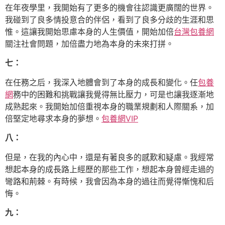
在年夜學里，我開始有了更多的機會往認識更廣闊的世界。
我碰到了良多情投意合的伴侶，看到了良多分歧的生涯和思
惟。這讓我開始思慮本身的人生價值，開始加倍
台灣包養網
關注社會問題，加倍盡力地為本身的未來打拼。
七：
在任務之后，我深入地體會到了本身的成長和變化。任
包養
網
務中的困難和挑戰讓我覺得無比壓力，可是也讓我逐漸地
成熟起來。我開始加倍重視本身的職業規劃和人際關系，加
倍堅定地尋求本身的夢想。
包養網VIP
八：
但是，在我的內心中，還是有著良多的感歎和疑慮。我經常
想起本身的成長路上經歷的那些工作，想起本身曾經走過的
彎路和荊棘。有時候，我會因為本身的過往而覺得慚愧和后
悔。
九：