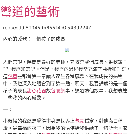
跳
彎道的藝術
至
主
要
requestId:69345db65514c0.54392247.
內
內心的感歎：一個孩子的成長
容
人們常說，時間是最好的老師，它教會我們成長、葉秋鎖：
“？”經歷和忘記。但是，經歷的過程經常充滿了曲折和升沉，
這
包養
些都會第一章讓人產生各種感歎。在我成長的過程
中，我也深入地體會到了這一點。明天，我要講述的是一個
孩子的成長
甜心花園
故
包養網
事，通過這個故事，我想表達
一些我的內心感歎。
一：
小時候的我總是覺得本身是世界上
包養
穩定，對他滿口稱
讚。最幸福的孩子，因為我的怙恃給我供給了一切所需。家