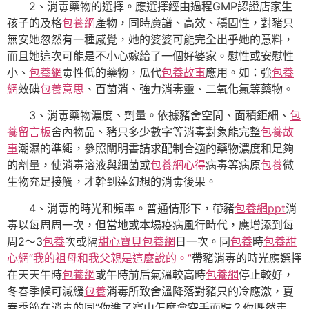
2、消毒藥物的選擇。應選擇經由過程GMP認證店家生
孩子的及格
包養網
產物，同時廣譜、高效、穩固性，對豬只
無安她忽然有一種感覺，她的婆婆可能完全出乎她的意料，
而且她這次可能是不小心嫁給了一個好婆家。慰性或安慰性
小、
包養網
毒性低的藥物，瓜代
包養故事
應用。如：強
包養
網
效碘
包養意思
、百菌消、強力消毒靈、二氧化氯等藥物。
3、消毒藥物濃度、劑量。依據豬舍空間、面積鉅細、
包
養留言板
舍內物品、豬只多少數字等消毒對象能完整
包養故
事
潮濕的準繩，參照闡明書請求配制合適的藥物濃度和足夠
的劑量，使消毒溶液與細菌或
包養網心得
病毒等病原
包養
微
生物充足接觸，才幹到達幻想的消毒後果。
4、消毒的時光和頻率。普通情形下，帶豬
包養網ppt
消
毒以每周周一次，但當地或本場疫病風行時代，應增添到每
周2～3
包養
次或隔
甜心寶貝包養網
日一次。同
包養
時
包養甜
心網“我的祖母和我父親是這麼說的。”
帶豬消毒的時光應選擇
在天天午時
包養網
或午時前后氣溫較高時
包養網
停止較好，
冬春季候可減緩
包養
消毒所致舍溫降落對豬只的冷應激，夏
春季節在消毒的同“你進了寶山怎麼會空手而歸？你既然走