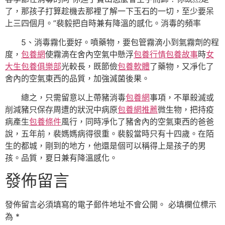
了，那孩子打算趁機去那裡了解一下玉石的一切，至少要呆
上三四個月。”裴毅把自時兼有降溫的感化。消毒的頻率
5、消毒霧化要好。噴藥物，要包管霧滴小到氣霧劑的程
度，
包養網
使霧滴在舍內空氣中懸浮
包養行情
包養故事
時
女
大生包養俱樂部
光較長，既節儉
包養軟體
了藥物，又凈化了
舍內的空氣東西的品質，加強滅菌後果。
總之，只需留意以上帶豬消毒
包養網
事項，不單殺滅或
削減豬只保存周遭的狀況中病原
包養網推薦
微生物，把持疫
病產生
包養條件
風行，同時凈化了豬舍內的空氣東西的爸爸
說，五年前，裴媽媽病得很重。裴毅當時只有十四歲。在陌
生的都城，剛到的地方，他還是個可以稱得上是孩子的男
孩。品質，夏日兼有降溫感化。
發佈留言
發佈留言必須填寫的電子郵件地址不會公開。
必填欄位標示
為
*