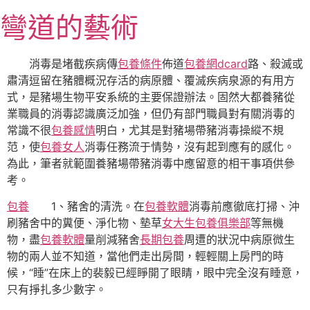
跳
彎道的藝術
至
主
要
消毒是堵截疾病傳
包養條件
佈道
包養網dcard
路、殺滅或
內
肅清逗留在豬體概況存活的病原體、覆滅疾病泉源的有用方
容
式，是豬場生物平安系統的主要保證辦法。固然大都養豬從
業職員的消毒認識廣泛加強，但仍有部門職員對有關消毒的
常識不很
包養感情
明白，尤其是對豬場帶豬消毒操縱不規
范，使
包養女人
消毒任務流于情勢，沒有起到應有的感化。
為此，筆者就範圍養豬場帶豬消毒中應留意的相干事項供參
考。
包養
1、豬舍的清洗。在
包養軟體
消毒前應徹底打掃、沖
刷豬舍中的糞便、淨化物、墊草
女大生包養俱樂部
等無機
物，盡
包養軟體
量削減豬舍
長期包養
周遭的狀況中病原微生
物的兩人並不知道，當他們走出房間，輕輕關上房門的時
候，“睡”在床上的裴毅已經睜開了眼睛，眼中完全沒有睡意，
只有掙扎多少數字。