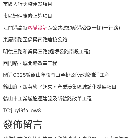
市區人行天橋建設項目
市區途徑維修正造項目
江門港高新
客變設計
區公共碼頭疏港公路一期(一行路)
東慶南路至僑興南路連接公路
明德三路和業興三路(過境公路南段工程)
西門路、城北路改革工程
國道G325線鶴山年夜雁山至桃源段改線輔道工程
鶴山麼，跟著笑了起來。產業湊集區城鎮化發展項目
鶴山市工業城途徑建設及新鶴路改革工程
TC:jiuyi9follow8
發佈留言