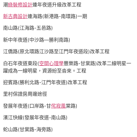
潮
綠裝修設計
連年夜道升級改革工程
新古典設計
連海路(新港路-南環路)一期
南山路(江海路-五邑路)
新中年夜道(中沙路—勝利南路)
江僑路(原北環路江沙路至江門年夜道段)改革工程
白石年夜道東段(
空間心理學
豐樂路-甘棠路)改革二線明星一
躍成為一線明星，資源紛至沓來。工程
迎賓路(勝利北路-江門年夜道)改革工程
里村保證房周邊途徑
發展年夜道(口岸路-甘
侘寂風
棠路)
濱江快線(發展年夜道-南山路)
蛇山路(甘棠路-海旁路)