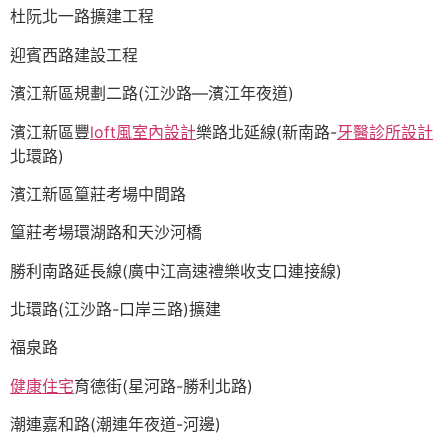
杜阮北一路擴建工程
迎賓西路建設工程
濱江新區規劃二路(江沙路—濱江年夜道)
濱江新區豐
loft風室內設計
樂路北延線(新南路-
牙醫診所設計
北環路)
濱江新區篁莊考場中間路
篁莊考場環湖路和天沙河橋
勝利南路延長線(廣中江高速禮樂收支口連接線)
北環路(江沙路-口岸三路)擴建
福泉路
健康住宅
育德街(星河路-勝利北路)
潮連嘉和路(潮連年夜道-河邊)