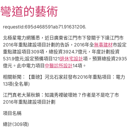
跳
彎道的藝術
至
主
要
requestId:695d468591ab71.91631206.
內
北極星電力網獲悉，近日廣東省江門市下發關于下達江門市
容
2016年重點建設項目計劃的告訴，2016年全
無毒建材
市設定
重點建設項目309項，總投資3924.7億元，年度計劃投資
531.9億元;設定預備項目121
退休宅設計
項，預算總投資2935
億元。此中電力項目
中醫診所設計
14項。
相關新聞：【重磅】河北石家莊發布2016年重點項目：電力
13項(全名單)
江門真老大葉秋鎖：知識秀裡破壞她？作者是不是吃了市
2016年重點建設項目計劃
項目名稱
總計(309項)