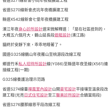
省道S271線新會小岡年夜橋擴建工程
省道S270線新會虎坑年夜橋擴建工程
縣道X542線新會七堡年夜橋擴建工程
濱江年夜
身心診所設計
道宋微解釋道：「是在社區撿到的，
大概五六個月大，鶴山延長段
遊艇設計
(濱江路)
貓終於安靜下來，乖乖地睡著了。
國道G325線鶴山年夜雁山至桃源段改線工程
鄉道竹禾
私人招待所設計
線(Y086)至縣道年夜圣線(X561)連
接線工程(一期)
G325線養護治理示范路
省道S274線臺
禪風室內設計
山開
豪宅設計
平接壤至溫泉段改
建工程(光亮
日式住宅設計
至三
醫美診所設計
合鎮當局段)
省道S276腰那線恩平段改線工程