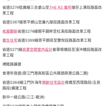
省道S274稔廣線三合婆山至
THE R3 寓所
端芬上澤段路面改
革工程
省道S367線恩平網山至廉九陂段路面改革工程
老屋翻新
省道S274線開平蓢畔至杜溪段路面改革工程
養生住宅
省道S369線恩平朗底至雙悅段路面改革工程
省道S271線
商業空間室內設計
崔華根橋段至濠沖橋段路面改
革工程
禮睦路擴建
會港年夜道(原江門港高新區公共碼頭疏港公路二期)
省道S364線江門外海年
樂齡住宅設計
夜橋至西環路段(五邑
路段)擴建工程
新中一級公路(三江-睦洲)