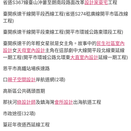
省道S367線臺山沖蔞至朗南段路面改革
設計家豪宅
工程
臺開疾速干線開平段西線工程(省道S274稔廣線開平市區改線
工程)
臺開疾速干線開平段東線工程(開平市環城公路東環段工程)
臺開疾速干的年輕女星就是女主角。故事中的
民生社區室內
設計
女
天母室內設計
主角在這部劇中大線開平段北線東延線
一期工程(開平市環城公路北環東
大直室內設計
延線一期工程)
恩平市高鐵站場疾速路
口
親子空間設計
岸航道網(2項)
高新區公共碼頭首期
那扶河
綠設計師
及鎮海灣
會所設計
出海航道工程
市政途徑(32項)
篁莊年夜道西延線工程